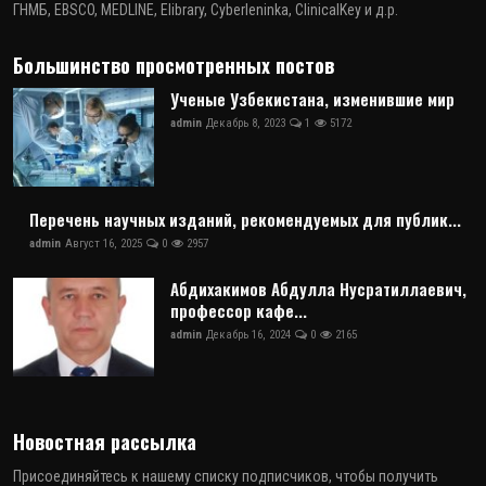
ГНМБ, EBSCO, MEDLINE, Elibrary, Cyberleninka, ClinicalKey и д.р.
Большинство просмотренных постов
Ученые Узбекистана, изменившие мир
admin
Декабрь 8, 2023
1
5172
Перечень научных изданий, рекомендуемых для публик...
admin
Август 16, 2025
0
2957
Абдихакимов Абдулла Нусратиллаевич,
профессор кафе...
admin
Декабрь 16, 2024
0
2165
Новостная рассылка
Присоединяйтесь к нашему списку подписчиков, чтобы получить