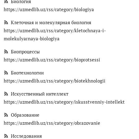
Биология
Цифровые коллекции
https://uzmedlib.uz/rss/category/biologiya
История здравоохранения Узбекистана
Клеточная и молекулярная биология
https://uzmedlib.uz/rss/category/kletochnaya-i-
Периодические издания
molekulyarnaya-biologiya
Фотогалерея
Биопроцессы
https://uzmedlib.uz/rss/category/bioprotsessi
Медики Узбекистана
Биотехнологии
ВАК
https://uzmedlib.uz/rss/category/biotekhnologii
ИИ
Искусственный интеллект
https://uzmedlib.uz/rss/category/iskusstvenniy-intellekt
PDF-translator
Образование
Статистика
https://uzmedlib.uz/rss/category/obrazovanie
Проблемы Арала
Исследования