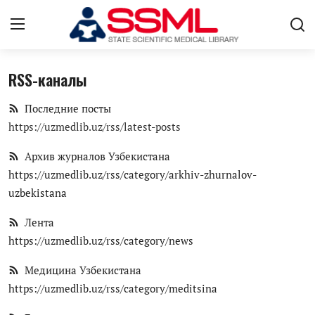
RSS-каналы
Авторизоваться
регистр
Последние посты
Главная
https://uzmedlib.uz/rss/latest-posts
О нас
Архив журналов Узбекистана
https://uzmedlib.uz/rss/category/arkhiv-zhurnalov-
Архив журналов Узбекистана
uzbekistana
Лента
Лента
Контакты
https://uzmedlib.uz/rss/category/news
Медицина Узбекистана
Стратегический план развития
https://uzmedlib.uz/rss/category/meditsina
ГНМБ