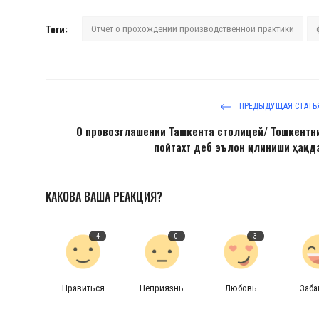
Теги:
Отчет о прохождении производственной практики
ПРЕДЫДУЩАЯ СТАТЬ
О провозглашении Ташкента столицей/ Тошкентн
пойтахт деб эълон қилиниши ҳақид
КАКОВА ВАША РЕАКЦИЯ?
4
0
3
Нравиться
Неприязнь
Любовь
Заб