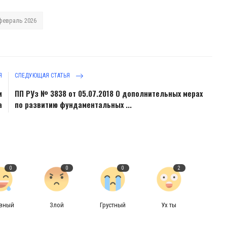
февраль 2026
Я
СЛЕДУЮЩАЯ СТАТЬЯ
и
ПП РУз № 3838 от 05.07.2018 О дополнительных мерах
а
по развитию фундаментальных ...
0
0
0
2
авный
Злой
Грустный
Ух ты