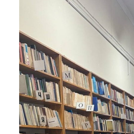
Цифровые коллекции
ГНМБ
История здравоохранения Узбекистана
Периодические издания
Медики Узбекистана
Фотогалерея
ВАК
ИИ
Статистика
PDF-translator
Проблемы Арала