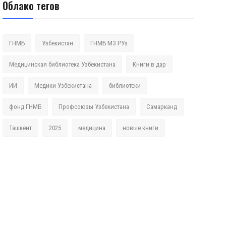
Облако тегов
ГНМБ
Узбекистан
ГНМБ МЗ РУз
Медицинская библиотека Узбекистана
Книги в дар
ИИ
Медики Узбекистана
библиотеки
фонд ГНМБ
Профсоюзы Узбекистана
Самарканд
Ташкент
2025
медицина
новые книги