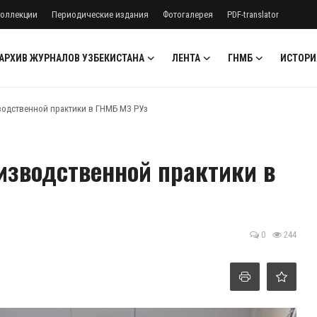
оллекции
Периодические издания
Фотогалерея
PDF-translator
АРХИВ ЖУРНАЛОВ УЗБЕКИСТАНА
ЛЕНТА
ГНМБ
ИСТОРИ
водственной практики в ГНМБ МЗ РУз
изводственной практики в
0
244