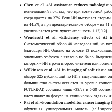
Chen et al. «AI assistance reduces radiologist 
исследований показал, что при совместной раб
сокращается на 27%. Если ИИ выступает вторым
на 44.5%, а при предварительном отборе – на 61
увеличивается (отн. чувствительность 1.12)[12].
Wenderott et al. «Efficiency effects of AI 
Систематический обзор 48 исследований, из к
благодаря ИИ. Однако на основе 12 подходящи
значимого эффекта выявлено не было. Выделен
которых – ИИ в роли второго читателя или ассисте
Wilkinson et al. «AI in imaging of soft-tissue 
обзоре 325 публикаций по ИИ в визуализации оп
большинство систем остаются на уровне концеп
FUTURE-AI) составил лишь ~28/53 и 5/30 соответ
настаивают на фокусе на клинических задачах, а
Pai et al. «Foundation model for cancer imaging 
обученная универсальная модель (self-supe