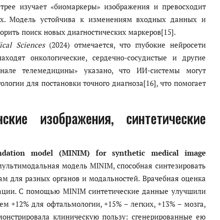
стрее изучает «биомаркеры» изображения и превосходит
х. Модель устойчива к изменениям входных данных и
корить поиск новых диагностических маркеров[15].
ical Sciences
(2024) отмечается, что глубокие нейросети
ходят онкологические, сердечно-сосудистые и другие
рнале телемедицины» указано, что ИИ-системы могут
логии для постановки точного диагноза[16], что помогает
ские изображения, синтетические
undation model (MINIM) for synthetic medical image
мультимодальная модель MINIM, способная синтезировать
м для разных органов и модальностей. Врачебная оценка
рации. С помощью MINIM синтетические данные улучшили
ем +12% для офтальмологии, +15% – легких, +13% – мозга,
монстрировала клиническую пользу: сгенерированные ею