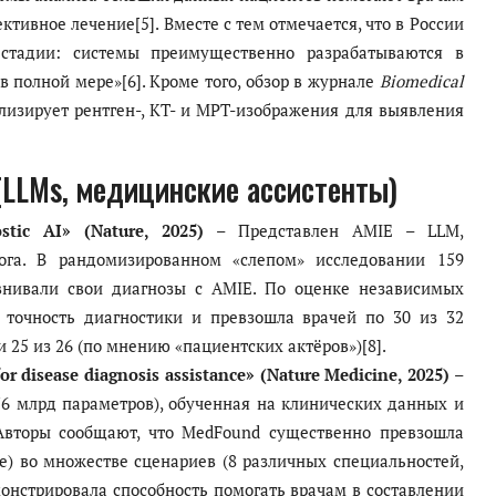
тивное лечение[5]. Вместе с тем отмечается, что в России
тадии: системы преимущественно разрабатываются в
в полной мере»[6]. Кроме того, обзор в журнале
Biomedical
лизирует рентген-, КТ- и МРТ-изображения для выявления
LLMs, медицинские ассистенты)
stic AI» (Nature, 2025)
– Представлен AMIE – LLM,
ога. В рандомизированном «слепом» исследовании 159
авнивали свои диагнозы с AMIE. По оценке независимых
 точность диагностики и превзошла врачей по 30 из 32
 25 из 26 (по мнению «пациентских актёров»)[8].
for disease diagnosis assistance» (Nature Medicine, 2025)
–
6 млрд параметров), обученная на клинических данных и
Авторы сообщают, что MedFound существенно превзошла
е) во множестве сценариев (8 различных специальностей,
монстрировала способность помогать врачам в составлении