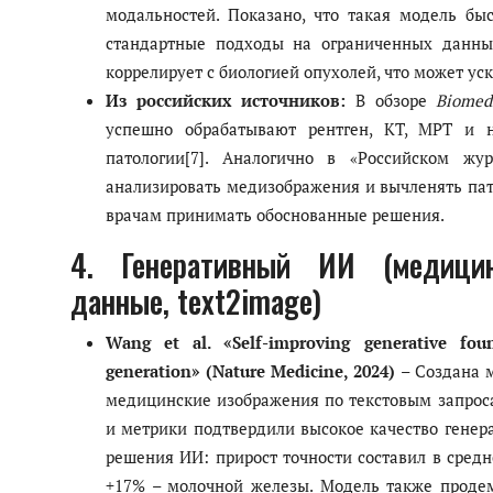
модальностей. Показано, что такая модель бы
стандартные подходы на ограниченных данны
коррелирует с биологией опухолей, что может ус
Из российских источников:
В обзоре
Biomed
успешно обрабатывают рентген, КТ, МРТ и на
патологии[7]. Аналогично в «Российском жу
анализировать медизображения и вычленять пато
врачам принимать обоснованные решения.
4. Генеративный ИИ (медицин
данные, text2image)
Wang et al. «Self-improving generative fo
generation» (Nature Medicine, 2024)
– Создана 
медицинские изображения по текстовым запроса
и метрики подтвердили высокое качество гене
решения ИИ: прирост точности составил в средн
+17% – молочной железы. Модель также проде