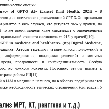
 клинические оценки.
uracy of GPT-3 AI» (Lancet Digit Health, 2024)
– В
ство диагностических рекомендаций GPT-3. Он правильно
ариантов в 88% случаев, что уступает 96% у врачей, но
 В то же время модель хуже справилась с определением
равильной «тяжести состояния» vs 91% у врачей)[10].
GPT in medicine and healthcare» (npj Digital Medicine,
едицине. Авторы выделяют четыре класса приложений и
, информирование, поддержка решений) и минусы:
е вреда, прозрачность и конфиденциальность. Особую
ного, но ложного контента. Постоянно звучит призыв к
нтроле работы ИИ[11].
о LLM в медицине немного, но в обзорах подчёркивается
акже необходимость этических ограничений (см. раздел 5
лиз МРТ, КТ, рентгена и т.д.)