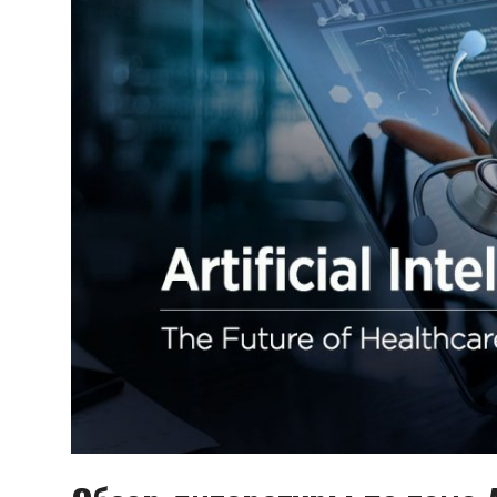
Цифровые коллекции
ГНМБ
История здравоохранения Узбекистана
Периодические издания
Фотогалерея
Медики Узбекистана
ВАК
ИИ
PDF-translator
Статистика
Проблемы Арала