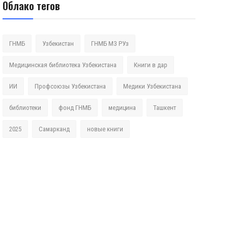
Облако тегов
ГНМБ
Узбекистан
ГНМБ МЗ РУз
Медицинская библиотека Узбекистана
Книги в дар
ИИ
Профсоюзы Узбекистана
Медики Узбекистана
библиотеки
фонд ГНМБ
медицина
Ташкент
2025
Самарканд
новые книги