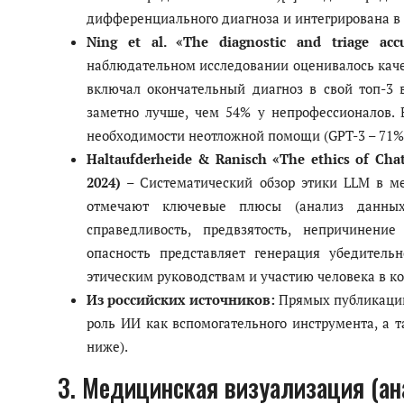
дифференциального диагноза и интегрирована в
Ning et al. «The diagnostic and triage acc
наблюдательном исследовании оценивалось каче
включал окончательный диагноз в свой топ-3 в
заметно лучше, чем 54% у непрофессионалов.
необходимости неотложной помощи (GPT-3 – 71% п
Haltaufderheide & Ranisch «The ethics of Chat
2024)
– Систематический обзор этики LLM в м
отмечают ключевые плюсы (анализ данных
справедливость, предвзятость, непричинени
опасность представляет генерация убедитель
этическим руководствам и участию человека в ко
Из российских источников:
Прямых публикаций 
роль ИИ как вспомогательного инструмента, а т
ниже).
3. Медицинская визуализация (ана