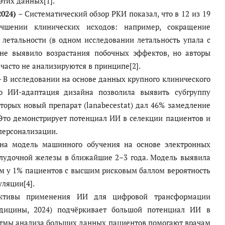
этих данных[1].
2024)
– Систематический обзор РКИ показал, что в 12 из 19
чшении клинических исходов: например, сокращение
летальности (в одном исследовании летальность упала с
 не выявило возрастания побочных эффектов, но авторы
часто не анализируются в принципе[2].
 В исследовании на основе данных крупного клинического
о ИИ-адаптация дизайна позволила выявить субгруппу
торых новый препарат (lanabecestat) дал 46% замедление
 Это демонстрирует потенциал ИИ в селекции пациентов и
 персонализации.
на модель машинного обучения на основе электронных
елудочной железы в ближайшие 2–3 года. Модель выявила
ём у 1% пациентов с высшим рисковым баллом вероятность
уляции[4].
ктивы применения ИИ для цифровой трансформации
едицины, 2024) подчёркивает большой потенциал ИИ в
ритмы анализа больших данных пациентов помогают врачам