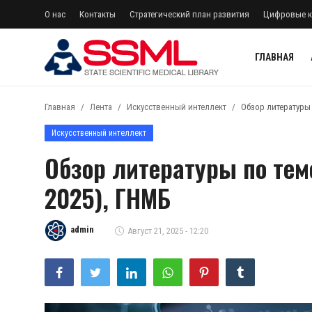
О нас
Контакты
Стратегический план развития
Цифровые к
ГЛАВНАЯ
регистр
Авторизоваться
Главная
Лента
Искусственный интеллект
Обзор литературы п
Главная
Искусственный интеллект
Обзор литературы по теме
О нас
2025), ГНМБ
Архив журналов Узбекистана
Лента
admin
Август 21, 2025 - 12:20
Контакты
Стратегический план развития