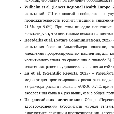
исходов, что ставит под сомнение обобщаемость 
Wilhelm et al. (Lancet Regional Health Europe, 
испытаний ИИ-технологий сообщалось о улу
продолжительности госпитализации и снижение 
21.3% до 9.0%). При этом ни одно испытание
констатируют, что негативные исходы пациентов 
Heetderks et al. (Nature Communications, 2025)
–
испытания болезни Альцгеймера показано, чт
«медленно прогрессирующих» пациентов, для ко
когнитивного спада по сравнению с плацебо[3].
«спасении» ранее неудавшегося лечения за счёт
Lu et al. (Scientific Reports, 2025)
– Разработа
медкарт для прогнозирования риска рака подж
73 фактора риска и показала AUROC 0.742, прич
заболевания была в 6 раз выше, чем в общей поп
Из российских источников:
Обзор «Перспе
здравоохранения» (Российский журнал телем
диагностике, лечении и прогнозировании: алго