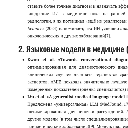
ставить более точные диагнозы и назначать эффек
внедрение ИИ в медицине пока на ранней с
радиологии, а их потенциал «ещё не реализован 
Sciences
(2024) напоминает, что ИИ успешно ана
онкологических и других заболеваний[7].
2. Языковые модели в медицине (
Kwon et al. «Towards conversational diagno
оптимизированная для диагностического диал
клинических случаев двадцать терапевтов ср
экспертов, AMIE показала значительно лучшую
измеренных показателей (оценка специалистов) и
Liu et al. «A generalist medical language model 
Предложена «универсальная» LLM (MedFound, 17
оптимизированная для цепочки рассуждений. 
другие модели (в том числе специализированны
частые и редкие заболевания)[9]. Модель проде