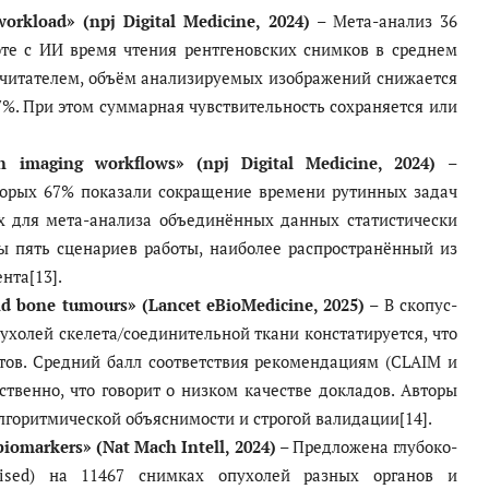
workload» (npj Digital Medicine, 2024)
– Мета-анализ 36
оте с ИИ время чтения рентгеновских снимков в среднем
 читателем, объём анализируемых изображений снижается
.7%. При этом суммарная чувствительность сохраняется или
in imaging workflows» (npj Digital Medicine, 2024)
–
оторых 67% показали сокращение времени рутинных задач
х для мета-анализа объединённых данных статистически
ы пять сценариев работы, наиболее распространённый из
нта[13].
and bone tumours» (Lancet eBioMedicine, 2025)
– В скопус-
ухолей скелета/соединительной ткани констатируется, что
тов. Средний балл соответствия рекомендациям (CLAIM и
ственно, что говорит о низком качестве докладов. Авторы
лгоритмической объяснимости и строгой валидации[14].
biomarkers» (Nat Mach Intell, 2024)
– Предложена глубоко-
rvised) на 11467 снимках опухолей разных органов и