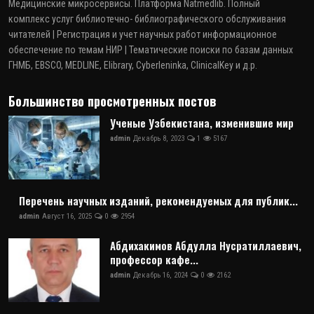
Медицинские микросервисы. Платформа Natmedlib. Полный
комплекс услуг библиотечно- библиографического обслуживания
читателей | Регистрация и учет научных работ информационное
обеспечение по темам НИР | Тематические поиски по базам данных
ГНМБ, EBSCO, MEDLINE, Elibrary, Cyberleninka, ClinicalKey и д.р.
Большинство просмотренных постов
Ученые Узбекистана, изменившие мир
admin
Декабрь 8, 2023
1
5167
Перечень научных изданий, рекомендуемых для публик...
admin
Август 16, 2025
0
2954
Абдихакимов Абдулла Нусратиллаевич,
профессор кафе...
admin
Декабрь 16, 2024
0
2162