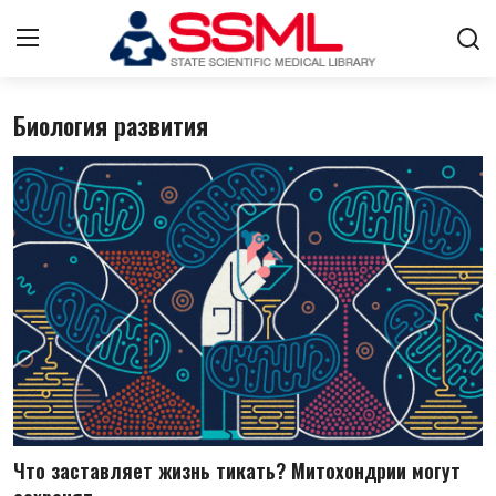
Биология развития
Авторизоваться
регистр
Главная
О нас
Архив журналов Узбекистана
Лента
Контакты
Стратегический план развития
Что заставляет жизнь тикать? Митохондрии могут
ГНМБ