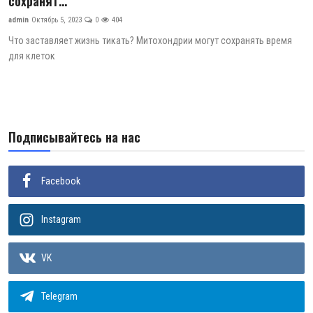
сохранят...
Цифровые коллекции
admin
Октябрь 5, 2023
0
404
Что заставляет жизнь тикать? Митохондрии могут сохранять время
История здравоохранения Узбекистана
для клеток
Периодические издания
Фотогалерея
Подписывайтесь на нас
Медики Узбекистана
ВАК
Facebook
ИИ
Instagram
PDF-translator
VK
Статистика
Проблемы Арала
Telegram