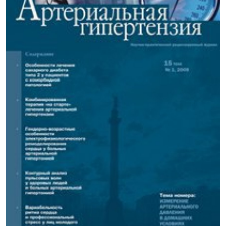
ГНМБ
История здравоохранения Узбекистана
Периодические издания
Фотогалерея
Медики Узбекистана
ВАК
ИИ
PDF-translator
Статистика
Проблемы Арала