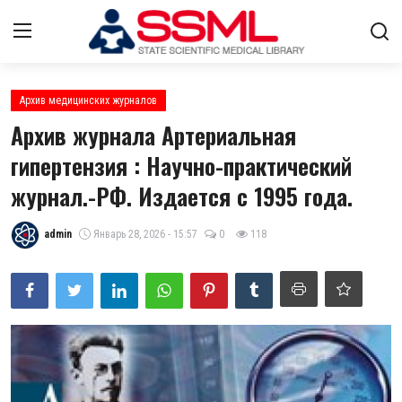
Авторизоваться
регистр
Архив медицинских журналов
Архив журнала Артериальная
Главная
гипертензия : Научно-практический
журнал.-РФ. Издается с 1995 года.
О нас
Архив журналов Узбекистана
admin
Январь 28, 2026 - 15:57
0
118
Контакты
Лента
Стратегический план развития
Цифровые коллекции