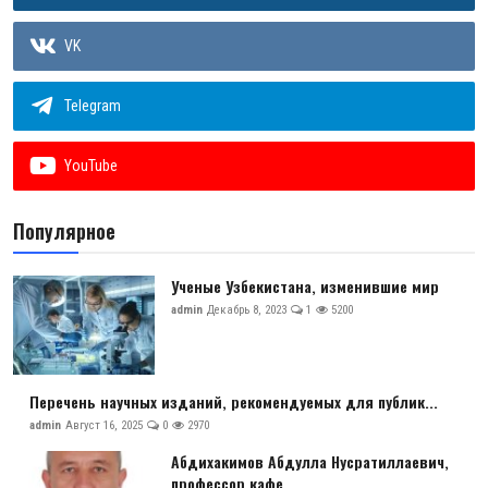
VK
Telegram
YouTube
Популярное
Ученые Узбекистана, изменившие мир
admin
Декабрь 8, 2023
1
5200
Перечень научных изданий, рекомендуемых для публик...
admin
Август 16, 2025
0
2970
Абдихакимов Абдулла Нусратиллаевич,
профессор кафе...