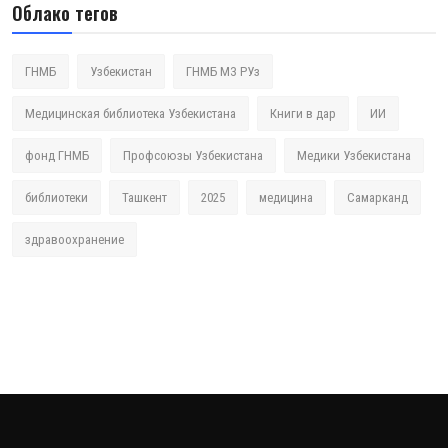
Облако тегов
ГНМБ
Узбекистан
ГНМБ МЗ РУз
Медицинская библиотека Узбекистана
Книги в дар
ИИ
фонд ГНМБ
Профсоюзы Узбекистана
Медики Узбекистана
библиотеки
Ташкент
2025
медицина
Самарканд
здравоохранение