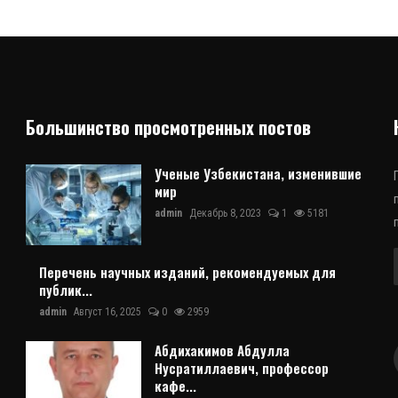
Большинство просмотренных постов
Ученые Узбекистана, изменившие
мир
admin
Декабрь 8, 2023
1
5181
Перечень научных изданий, рекомендуемых для
публик...
admin
Август 16, 2025
0
2959
Абдихакимов Абдулла
Нусратиллаевич, профессор
кафе...