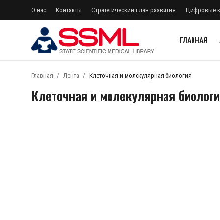
О нас
Контакты
Стратегический план развития
Цифровые к
ГЛАВНАЯ
регистр
Авторизоваться
Главная
Лента
Клеточная и молекулярная биология
Клеточная и молекулярная биологи
Главная
О нас
Архив журналов Узбекистана
Контакты
Лента
Стратегический план развития