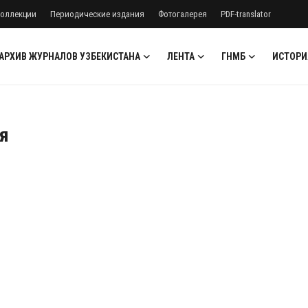
оллекции
Периодические издания
Фотогалерея
PDF-translator
АРХИВ ЖУРНАЛОВ УЗБЕКИСТАНА
ЛЕНТА
ГНМБ
ИСТОРИ
я