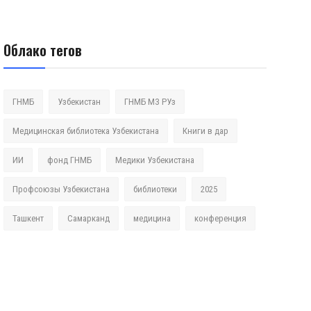
Облако тегов
ГНМБ
Узбекистан
ГНМБ МЗ РУз
Медицинская библиотека Узбекистана
Книги в дар
ИИ
фонд ГНМБ
Медики Узбекистана
Профсоюзы Узбекистана
библиотеки
2025
Ташкент
Самарканд
медицина
конференция