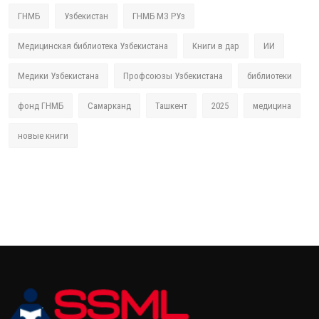
ГНМБ
Узбекистан
ГНМБ МЗ РУз
Медицинская библиотека Узбекистана
Книги в дар
ИИ
Медики Узбекистана
Профсоюзы Узбекистана
библиотеки
фонд ГНМБ
Самарканд
Ташкент
2025
медицина
новые книги