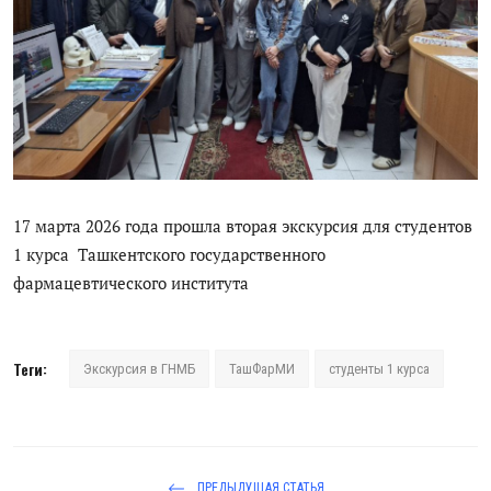
Цифровые коллекции
История здравоохранения Узбекистана
Периодические издания
Фотогалерея
Медики Узбекистана
17 марта 2026 года прошла вторая экскурсия для студентов
1 курса Ташкентского государственного
ВАК
фармацевтического института
ИИ
PDF-translator
Теги:
Экскурсия в ГНМБ
ТашФарМИ
студенты 1 курса
Статистика
Проблемы Арала
ПРЕДЫДУЩАЯ СТАТЬЯ