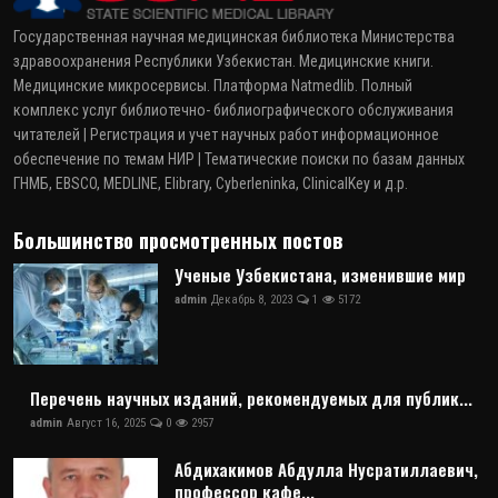
Государственная научная медицинская библиотека Министерства
здравоохранения Республики Узбекистан. Медицинские книги.
Медицинские микросервисы. Платформа Natmedlib. Полный
комплекс услуг библиотечно- библиографического обслуживания
читателей | Регистрация и учет научных работ информационное
обеспечение по темам НИР | Тематические поиски по базам данных
ГНМБ, EBSCO, MEDLINE, Elibrary, Cyberleninka, ClinicalKey и д.р.
Большинство просмотренных постов
Ученые Узбекистана, изменившие мир
admin
Декабрь 8, 2023
1
5172
Перечень научных изданий, рекомендуемых для публик...
admin
Август 16, 2025
0
2957
Абдихакимов Абдулла Нусратиллаевич,
профессор кафе...