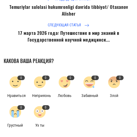
Антикоррупция
Temuriylar sulolasi hukumronligi davrida tibbiyot/ Otaxanov
Alisher
Русский
СЛЕДУЮЩАЯ СТАТЬЯ
17 марта 2026 года: Путешествие в мир знаний в
Государственной научной медицинск...
КАКОВА ВАША РЕАКЦИЯ?
0
0
0
0
0
Нравиться
Неприязнь
Любовь
Забавный
Злой
0
0
Грустный
Ух ты