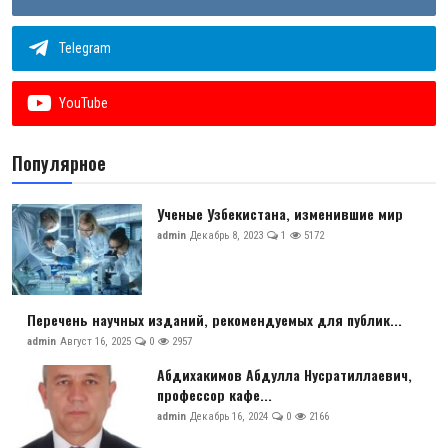
Telegram
YouTube
Популярное
Ученые Узбекистана, изменившие мир
admin
Декабрь 8, 2023
1
5172
Перечень научных изданий, рекомендуемых для публик...
admin
Август 16, 2025
0
2957
Абдихакимов Абдулла Нусратиллаевич,
профессор кафе...
admin
Декабрь 16, 2024
0
2166