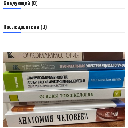
Следующий (0)
ГНМБ
История здравоохранения Узбекистана
Последователи (0)
Периодические издания
Фотогалерея
Медики Узбекистана
ВАК
ИИ
Статистика
PDF-translator
Проблемы Арала