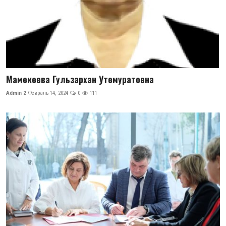
Мамекеева Гульзархан Утемуратовна
Admin 2
Февраль 14, 2024
0
111