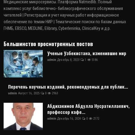
Медицинские микросервисы. Платформа Natmedlib. Полный
комплекс услуг библиотечно- библиографического обслуживания
читателей | Регистрация и учет научных работ информационное
обеспечение по темам НИР | Тематические поиски по базам данных
ГНМБ, EBSCO, MEDLINE, Elibrary, Cyberleninka, ClinicalKey и д.р.
Большинство просмотренных постов
Ученые Узбекистана, изменившие мир
admin
Декабрь 8, 2023
1
5186
Перечень научных изданий, рекомендуемых для публик...
admin
Август 16, 2025
0
2963
Абдихакимов Абдулла Нусратиллаевич,
профессор кафе...
admin
Декабрь 16, 2024
0
2172