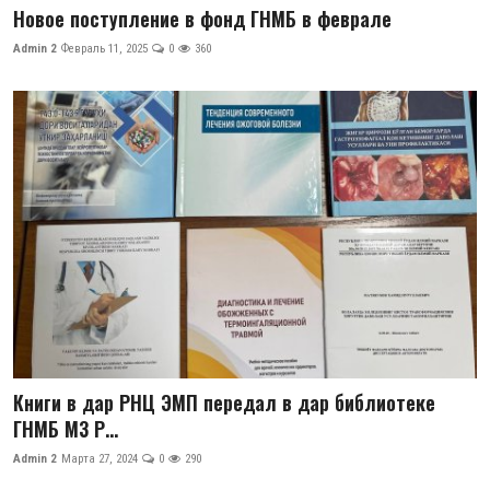
Новое поступление в фонд ГНМБ в феврале
Антикоррупция
Admin 2
Февраль 11, 2025
0
360
Русский
Книги в дар РНЦ ЭМП передал в дар библиотеке
ГНМБ МЗ Р...
Admin 2
Марта 27, 2024
0
290