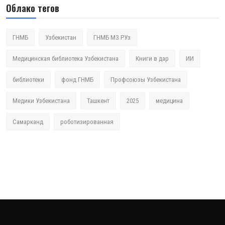
Облако тегов
ГНМБ
Узбекистан
ГНМБ МЗ РУз
Медицинская библиотека Узбекистана
Книги в дар
ИИ
библиотеки
фонд ГНМБ
Профсоюзы Узбекистана
Медики Узбекистана
Ташкент
2025
медицина
Самарканд
роботизированная