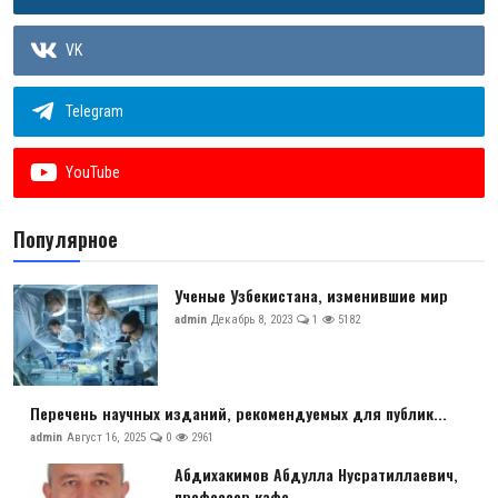
VK
Telegram
YouTube
Популярное
Ученые Узбекистана, изменившие мир
admin
Декабрь 8, 2023
1
5182
Перечень научных изданий, рекомендуемых для публик...
admin
Август 16, 2025
0
2961
Абдихакимов Абдулла Нусратиллаевич,
профессор кафе...