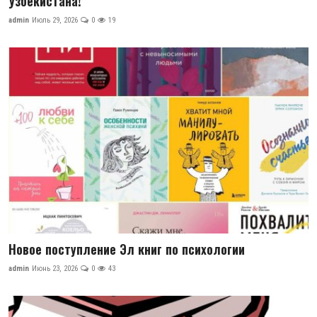
Узбекистана!
Цифровые коллекции
admin
Июль 29, 2026
0
19
История здравоохранения Узбекистана
Периодические издания
Фотогалерея
Медики Узбекистана
ВАК
ИИ
PDF-translator
Новое поступление Эл книг по психологии
Статистика
admin
Июнь 23, 2026
0
43
Проблемы Арала