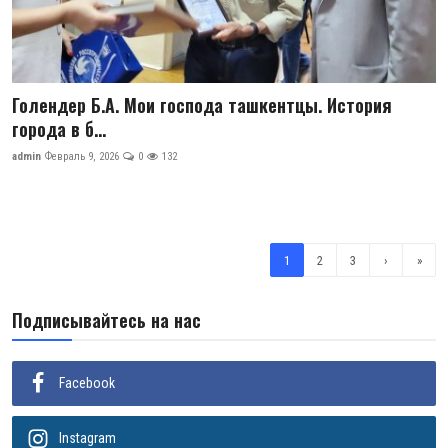
Голендер Б.А. Мои господа ташкентцы. История
города в б...
admin
Февраль 9, 2026
0
132
1
2
3
›
»
Подписывайтесь на нас
Facebook
Instagram