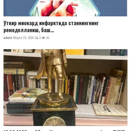
Уткир миокард инфарктида станнингнинг
ремоделланиш, баш...
admin
Марта 10, 2026
0
42