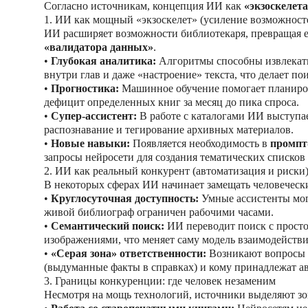
Согласно источникам, концепция ИИ как
«экзоскелет
1. ИИ как мощный «экзоскелет» (усиление возможност
ИИ расширяет возможности библиотекаря, превращая е
«валидатора данных»
.
•
Глубокая аналитика:
Алгоритмы способны извлекать
внутри глав и даже «настроение» текста, что делает п
•
Прогностика:
Машинное обучение помогает планирова
дефицит определенных книг за месяц до пика спроса.
•
Супер-ассистент:
В работе с каталогами ИИ выступа
распознавание и тегирование архивных материалов.
•
Новые навыки:
Появляется необходимость в
промпт
запросы нейросети для создания тематических списков 
2. ИИ как реальный конкурент (автоматизация и риски
В некоторых сферах ИИ начинает замещать человечески
•
Круглосуточная доступность:
Умные ассистенты могу
живой библиограф ограничен рабочими часами.
•
Семантический поиск:
ИИ переводит поиск с просто
изображениями, что меняет саму модель взаимодействи
•
«Серая зона» ответственности:
Возникают вопросы о
(выдуманные факты в справках) и кому принадлежат а
3. Границы конкуренции: где человек незаменим
Несмотря на мощь технологий, источники выделяют зо