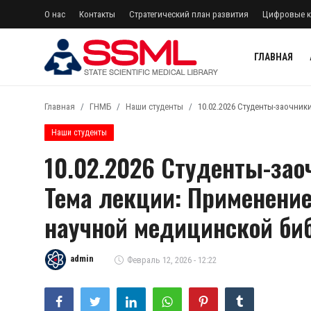
О нас
Контакты
Стратегический план развития
Цифровые к
ГЛАВНАЯ
регистр
Авторизоваться
Главная
ГНМБ
Наши студенты
10.02.2026 Студенты-заочник
Главная
Наши студенты
10.02.2026 Студенты-зао
Архив журналов Узбекистана
Тема лекции: Применение
О нас
научной медицинской би
Контакты
Лента
admin
Февраль 12, 2026 - 12:22
Стратегический план развития