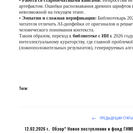
•
Работа со старопечатными книгами:
Нейросетям не 
артефактом. Ошибки распознавания древних шрифтов 
невозможной на текущем этапе.
•
Эмпатия и сложная верификация:
Библиотекарь 202
читателя отличать AI-дипфейки от оригиналов и решает 
человеческого понимания контекста.
Таким образом, переход к
библиотеке с ИИ
к 2026 году
интеллектуальному кураторству, где главной проблемо
(ложноположительных результатов), генерируемых ал
Теги:
ПРЕДЫДУЩАЯ СТАТЬ
12.02.2026 г. Обзор^ Новое поступление в фонд ГНМ