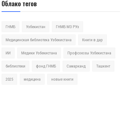
Облако тегов
ГНМБ
Узбекистан
ГНМБ МЗ РУз
Медицинская библиотека Узбекистана
Книги в дар
ИИ
Медики Узбекистана
Профсоюзы Узбекистана
библиотеки
фонд ГНМБ
Самарканд
Ташкент
2025
медицина
новые книги