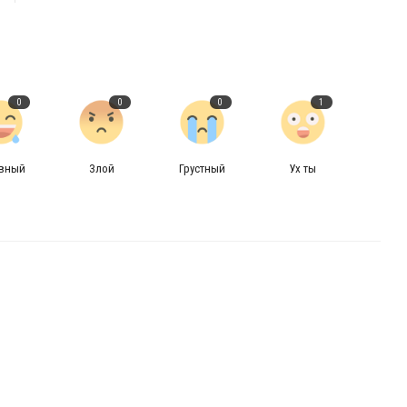
0
0
0
1
авный
Злой
Грустный
Ух ты