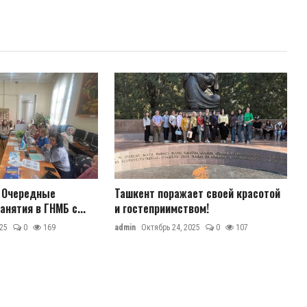
д Очередные
Ташкент поражает своей красотой
анятия в ГНМБ с...
и гостеприимством!
25
0
169
admin
Октябрь 24, 2025
0
107