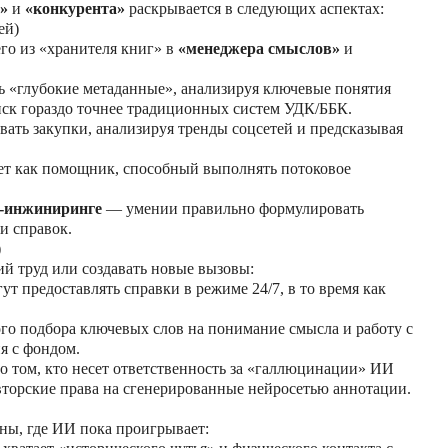
а»
и
«конкурента»
раскрывается в следующих аспектах:
ей)
го из «хранителя книг» в
«менеджера смыслов»
и
 «глубокие метаданные», анализируя ключевые понятия
оиск гораздо точнее традиционных систем УДК/ББК.
ть закупки, анализируя тренды соцсетей и предсказывая
ет как помощник, способный выполнять потоковое
-инжиниринге
— умении правильно формулировать
и справок.
)
й труд или создавать новые вызовы:
т предоставлять справки в режиме 24/7, в то время как
го подбора ключевых слов на понимание смысла и работу с
я с фондом.
 том, кто несет ответственность за «галлюцинации» ИИ
вторские права на сгенерированные нейросетью аннотации.
ны, где ИИ пока проигрывает: