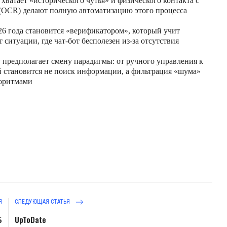
хватает «исторического чутья» и физического контакта с
(OCR) делают полную автоматизацию этого процесса
6 года становится «верификатором», который учит
ситуации, где чат-бот бесполезен из-за отсутствия
 предполагает смену парадигмы: от ручного управления к
й становится не поиск информации, а фильтрация «шума»
горитмами
Я
СЛЕДУЮЩАЯ СТАТЬЯ
Б
UpToDate