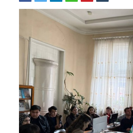
Цифровые коллекции
ГНМБ
История здравоохранения Узбекистана
Периодические издания
Медики Узбекистана
Фотогалерея
ВАК
ИИ
PDF-translator
Статистика
Проблемы Арала