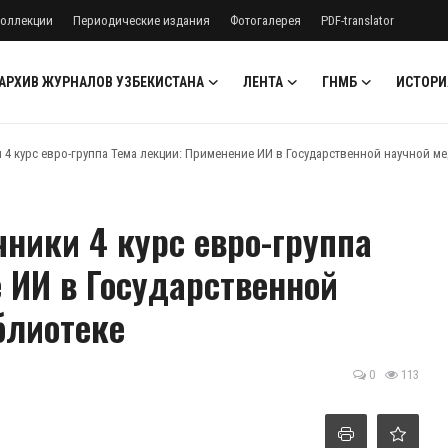
оллекции
Периодические издания
Фотогалерея
PDF-translator
АРХИВ ЖУРНАЛОВ УЗБЕКИСТАНА
ЛЕНТА
ГНМБ
ИСТОРИ
и 4 курс евро-группа Тема лекции: Применение ИИ в Государственной научной м
чники 4 курс евро-группа
 ИИ в Государственной
блиотеке
0
113