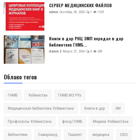
СЕРВЕР МЕДИЦИНСКИХ ФАЙЛОВ
admin
Сентябрь 30, 2024
1
1529
Книги в дар РНЦ ЭМП передал в дар
библиотеке ГНМБ...
Admin 2
Марта 27, 2024
0
289
Облако тегов
ГНМБ
Узбекистан
ГНМБ МЗ РУз
Медицинская библиотека Узбекистана
Книги в дар
ИИ
Профсоюзы Узбекистана
фонд ГНМБ
Медики Узбекистана
библиотеки
Самарканд
Ташкент
медицина
2025