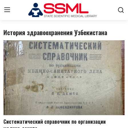
История здравоохранения Узбекистана
Авторизоваться
регистр
Главная
Архив журналов Узбекистана
О нас
Стратегический план развития
Лента
Контакты
Систематический справочник по организации
Цифровые коллекции