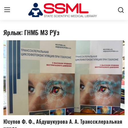
Ярлык: ГНМБ МЗ РУз
Авторизоваться
регистр
Главная
Архив журналов Узбекистана
О нас
Контакты
Стратегический план развития
Лента
Юсупов Ф. Ф., Абдушукурова А. А. Транссклеральная
ГНМБ