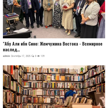
"Абу Али ибн Сино: Жемчужина Востока - Всемирное
наслед...
admin
Сентябрь 17, 2025
0
139