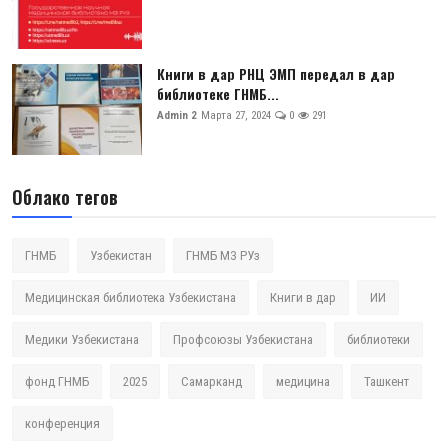
Книги в дар РНЦ ЭМП передал в дар
библиотеке ГНМБ...
Admin 2
Марта 27, 2024
0
291
Облако тегов
ГНМБ
Узбекистан
ГНМБ МЗ РУз
Медицинская библиотека Узбекистана
Книги в дар
ИИ
Медики Узбекистана
Профсоюзы Узбекистана
библиотеки
фонд ГНМБ
2025
Самарканд
медицина
Ташкент
конференция