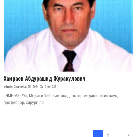
Хамраев Абдурашид Журакулович
admin
Сентябрь 25, 2024
0
239
ГНМБ МЗ РУз, Медики Узбекистана, доктор медицинских наук,
профессор, хирург, пр...
1
2
›
»