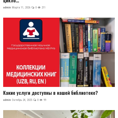
цикло...
Цифровые коллекции
admin
Марта 11, 2026
0
211
История здравоохранения Узбекистана
Периодические издания
Медики Узбекистана
Фотогалерея
ВАК
ИИ
Статистика
Какие услуги доступны в нашей библиотеке?
PDF-translator
admin
Октябрь 24, 2025
0
99
Проблемы Арала