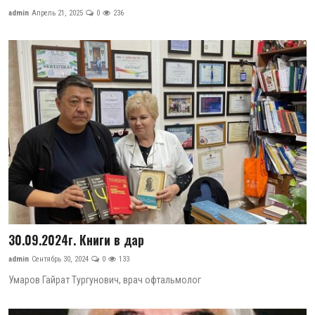
admin
Апрель 21, 2025
0
236
30.09.2024г. Книги в дар
admin
Сентябрь 30, 2024
0
133
Умаров Гайрат Тургунович, врач офтальмолог