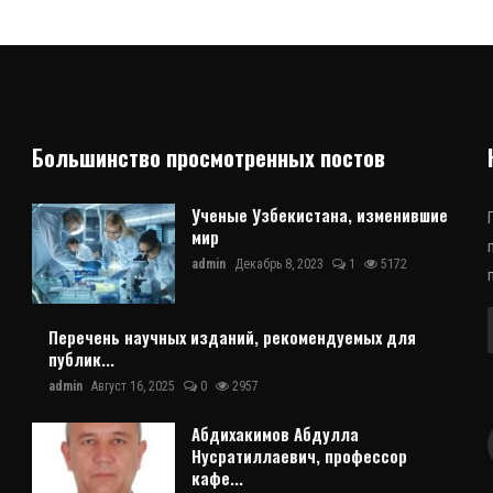
Большинство просмотренных постов
Ученые Узбекистана, изменившие
мир
admin
Декабрь 8, 2023
1
5172
Перечень научных изданий, рекомендуемых для
публик...
admin
Август 16, 2025
0
2957
Абдихакимов Абдулла
Нусратиллаевич, профессор
кафе...