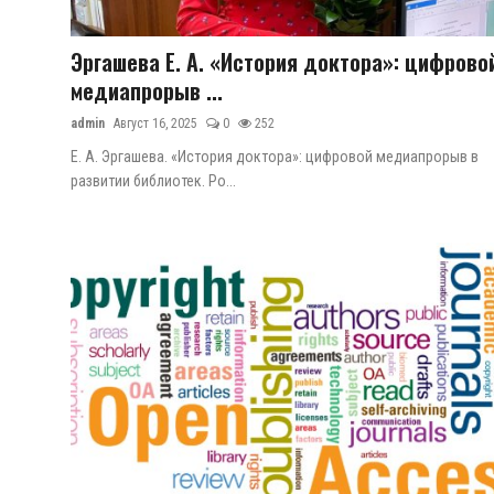
Цифровые коллекции
ГНМБ
Эргашева Е. А. «История доктора»: цифрово
медиапрорыв ...
История здравоохранения Узбекистана
admin
Август 16, 2025
0
252
Периодические издания
Е. А. Эргашева. «История доктора»: цифровой медиапрорыв в
развитии библиотек. Ро...
Фотогалерея
Медики Узбекистана
ВАК
ИИ
Статистика
PDF-translator
Проблемы Арала