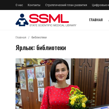
О нас
Контакты
Стратегический план развития
Цифровые к
ГЛАВНАЯ
регистр
Авторизоваться
Главная
библиотеки
Ярлык: библиотеки
Главная
О нас
Архив журналов Узбекистана
Контакты
Лента
Стратегический план развития