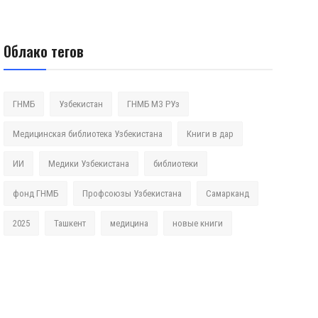
Облако тегов
ГНМБ
Узбекистан
ГНМБ МЗ РУз
Медицинская библиотека Узбекистана
Книги в дар
ИИ
Медики Узбекистана
библиотеки
фонд ГНМБ
Профсоюзы Узбекистана
Самарканд
2025
Ташкент
медицина
новые книги