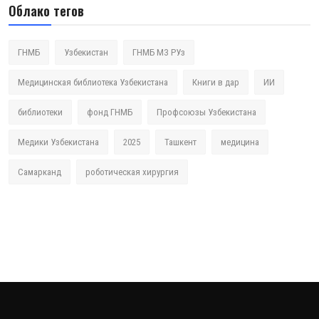
Облако тегов
ГНМБ
Узбекистан
ГНМБ МЗ РУз
Медицинская библиотека Узбекистана
Книги в дар
ИИ
библиотеки
фонд ГНМБ
Профсоюзы Узбекистана
Медики Узбекистана
2025
Ташкент
медицина
Самарканд
роботическая хирургия