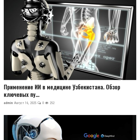
Антикоррупция
Русский
Применение ИИ в медицине Узбекистана. Обзор
ключевых пу...
admin
Август 16, 2025
0
252