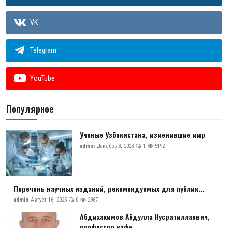
VK
Telegram
YouTube
Популярное
Ученые Узбекистана, изменившие мир
admin
Декабрь 8, 2023
1
5192
Перечень научных изданий, рекомендуемых для публик...
admin
Август 16, 2025
0
2967
Абдихакимов Абдулла Нусратиллаевич,
профессор кафе...