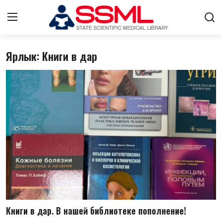
Ярлык: Книги в дар
Авторизоваться
регистр
Главная
О нас
Архив журналов Узбекистана
Контакты
Стратегический план развития
Лента
Книги в дар. В нашей библиотеке пополнение!
ГНМБ