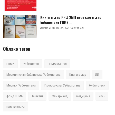
Книги в дар РНЦ ЭМП передал в дар
библиотеке ГНМБ...
Admin 2
Марта 27, 2024
0
291
Облако тегов
ГНМБ
Узбекистан
ГНМБ МЗ РУз
Медицинская библиотека Узбекистана
Книги в дар
ИИ
Медики Узбекистана
Профсоюзы Узбекистана
библиотеки
фонд ГНМБ
Ташкент
Самарканд
медицина
2025
новые книги