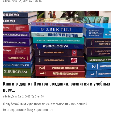
admin
Июль 29, 2026
0
16
Цифровые коллекции
История здравоохранения Узбекистана
Периодические издания
Фотогалерея
Медики Узбекистана
ВАК
ИИ
Книги в дар от Центра создания, развития и учебных
PDF-translator
ресу...
Статистика
admin
Декабрь 2, 2025
0
78
С глубочайшим чувством признательности и искренней
Проблемы Арала
благодарности Государственная...