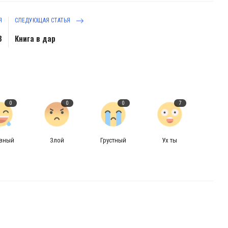
Я
СЛЕДУЮЩАЯ СТАТЬЯ
В
Книга в дар
0
0
0
7
авный
Злой
Грустный
Ух ты