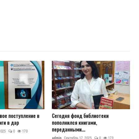
овое поступление в
Сегодня фонд библиотеки
иги в дар
пополнился книгами,
переданными...
2025
0
170
admin
Сентябрь 17, 2025
0
173