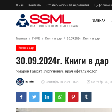
О нас
Контакты
Стратегический план развития
Цифровые к
ГЛАВНАЯ
регистр
Авторизоваться
Главная
ГНМБ
Книги в дар
30.09.2024г. Книги в дар
Главная
Книги в дар
30.09.2024г. Книги в дар
Архив журналов Узбекистана
О нас
Умаров Гайрат Тургунович, врач офтальмолог
Контакты
admin
Сентябрь 30, 2024 - 16:29
Сентябрь 30, 20
Лента
Стратегический план развития