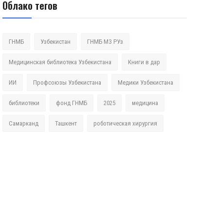
Облако тегов
ГНМБ
Узбекистан
ГНМБ МЗ РУз
Медицинская библиотека Узбекистана
Книги в дар
ИИ
Профсоюзы Узбекистана
Медики Узбекистана
библиотеки
фонд ГНМБ
2025
медицина
Самарканд
Ташкент
роботическая хирургия