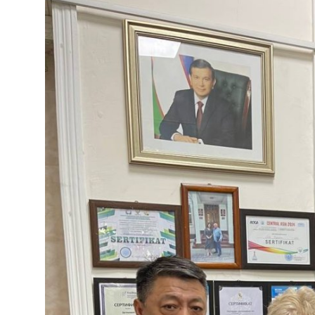
Цифровые коллекции
ГНМБ
История здравоохранения Узбекистана
Периодические издания
Медики Узбекистана
Фотогалерея
ВАК
ИИ
Статистика
PDF-translator
Проблемы Арала