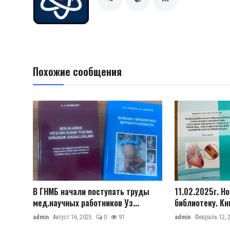
Похожие сообщения
В ГНМБ начали поступать труды
11.02.2025г. Н
мед.научных работников Уз...
библиотеку. Кн
admin
Август 16, 2025
0
91
admin
Февраль 12, 