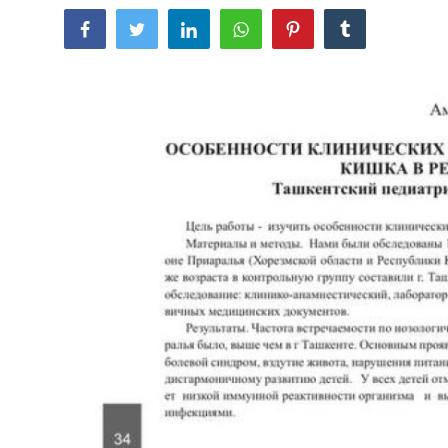
Цифровые коллекции
ГНМБ
История здравоохранения Узбекистана
Периодические издания
Фотогалерея
Медики Узбекистана
ВАК
ИИ
PDF-translator
Статистика
Проблемы Арала