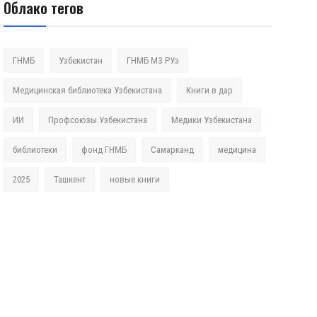
Облако тегов
ГНМБ
Узбекистан
ГНМБ МЗ РУз
Медицинская библиотека Узбекистана
Книги в дар
ИИ
Профсоюзы Узбекистана
Медики Узбекистана
библиотеки
фонд ГНМБ
Самарканд
медицина
2025
Ташкент
новые книги