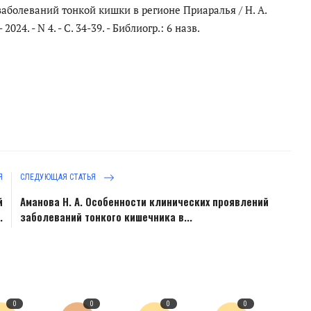
аболеваний тонкой кишки в регионе Приаралья / Н. А.
4. - N 4. - С. 34-39. - Библиогр.: 6 назв.
Я
СЛЕДУЮЩАЯ СТАТЬЯ
й
Аманова Н. А. Особенности клинических проявлений
.
заболеваний тонкого кишечника в...
0
0
0
0