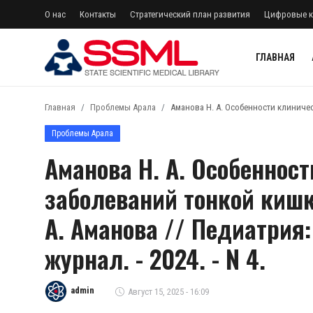
О нас
Контакты
Стратегический план развития
Цифровые к
ГЛАВНАЯ
регистр
Авторизоваться
Главная
Проблемы Арала
Аманова Н. А. Особенности клиничес
Главная
Проблемы Арала
Аманова Н. А. Особеннос
О нас
заболеваний тонкой кишк
Архив журналов Узбекистана
А. Аманова // Педиатрия
Лента
журнал. - 2024. - N 4.
Контакты
Стратегический план развития
admin
Август 15, 2025 - 16:09