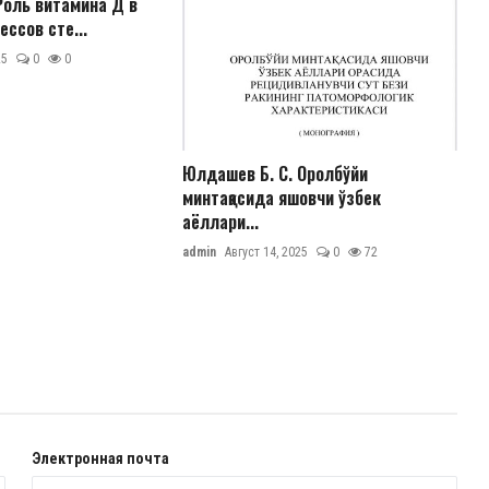
Роль витамина Д в
ессов сте...
25
0
0
Юлдашев Б. С. Оролбўйи
минтақасида яшовчи ўзбек
аёллари...
admin
Август 14, 2025
0
72
Электронная почта