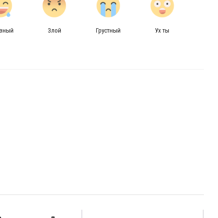
авный
Злой
Грустный
Ух ты