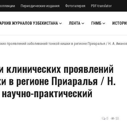
оллекции
Периодические издания
Фотогалерея
PDF-translator
АРХИВ ЖУРНАЛОВ УЗБЕКИСТАНА
ЛЕНТА
ГНМБ
ИСТОРИ
ких проявлений заболеваний тонкой кишки в регионе Приаралья / Н. А. Аманова /
ти клинических проявлений
и в регионе Приаралья / Н.
: научно-практический
0
53