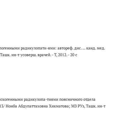
енными радикулопати-ями: автореф. дис. ... канд. мед.
шк. ин-т усоверш. врачей. - Т, 2012. - 20 с
искогенными радикулопа-тиями поясничного отдела
00.13/ Ноиба Абдупаттаховна Хикматова; МЗ РУз, Ташк. ин-т