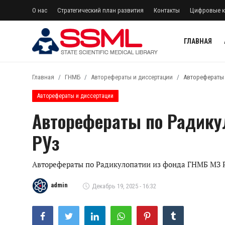
О нас
Стратегический план развития
Контакты
Цифровые к
ГЛАВНАЯ
регистр
Авторизоваться
Главная
ГНМБ
Авторефераты и диссертации
Авторефераты 
Главная
Авторефераты и диссертации
Авторефераты по Радику
Архив журналов Узбекистана
РУз
О нас
Стратегический план развития
Авторефераты по Радикулопатии из фонда ГНМБ МЗ 
Лента
admin
Декабрь 19, 2025 - 16:32
Контакты