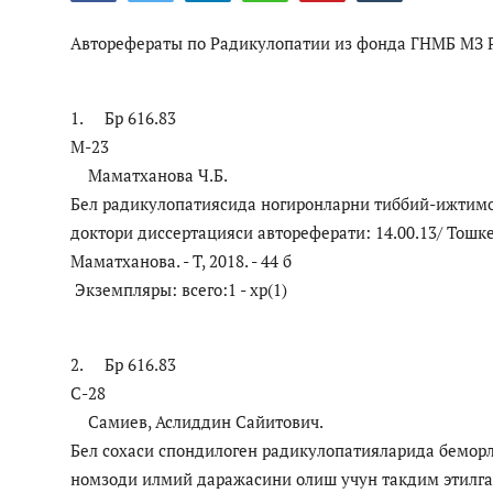
Цифровые коллекции
Авторефераты по Радикулопатии из фонда ГНМБ МЗ 
ГНМБ
История здравоохранения Узбекистана
1. Бр 616.83
М-23
Периодические издания
Маматханова Ч.Б.
Медики Узбекистана
Бел радикулопатиясида ногиронларни тиббий-ижтимо
доктори диссертацияси автореферати: 14.00.13/ Тошк
Фотогалерея
Маматханова. - Т, 2018. - 44 б
Экземпляры: всего:1 - хр(1)
ВАК
ИИ
2. Бр 616.83
Статистика
С-28
Самиев, Аслиддин Сайитович.
PDF-translator
Бел сохаси спондилоген радикулопатияларида бемор
номзоди илмий даражасини олиш учун такдим этилга
Проблемы Арала