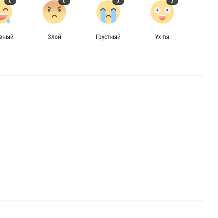
0
0
0
0
авный
Злой
Грустный
Ух ты