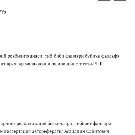
РУз
ий реабилитацияси: тиб-биёи фанлари буйича фалсафа
ент врачлар малакасини ошириш институти/ Ч. Б.
ларнинг реабилитация боскичлари: тиббиёт фанлари
н диссертация автореферати/ Аслиддин Сайитович