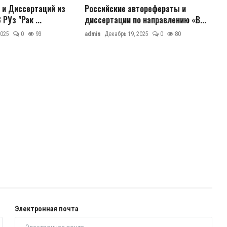
 и Диссертаций из
Российские авторефераты и
РУз "Рак ...
диссертации по направлению «В...
2025
0
93
admin
Декабрь 19, 2025
0
80
Электронная почта