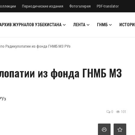
оллекции
Периодические издания
Фотогалерея
PDF-translator
АРХИВ ЖУРНАЛОВ УЗБЕКИСТАНА
ЛЕНТА
ГНМБ
ИСТОРИ
по Радикулопатии из фонда ГНМБ МЗ РУз
лопатии из фонда ГНМБ МЗ
РУз
0
101