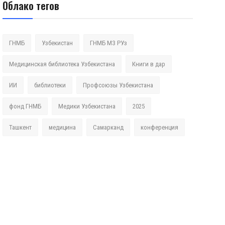
Облако тегов
ГНМБ
Узбекистан
ГНМБ МЗ РУз
Медицинская библиотека Узбекистана
Книги в дар
ИИ
библиотеки
Профсоюзы Узбекистана
фонд ГНМБ
Медики Узбекистана
2025
Ташкент
медицина
Самарканд
конференция