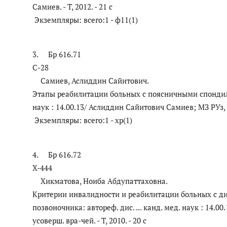
Самиев. - Т, 2012. - 21 с
Антикоррупция
Экземпляры: всего:1 - ф11(1)
Русский
3. Бр 616.71
С-28
Самиев, Аслиддин Сайитович.
Этапы реабилитации больных с поясничными спондилог
наук : 14.00.13/ Аслиддин Сайитович Самиев; МЗ РУз, Та
Экземпляры: всего:1 - хр(1)
4. Бр 616.72
Х-444
Хикматова, Ноиба Абдупаттаховна.
Критерии инвалидности и реабилитации больных с д
позвоночника: автореф. дис. ... канд. мед. наук : 14.
усоверш. вра-чей. - Т, 2010. - 20 с