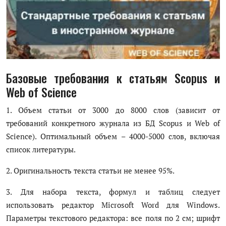
Цифровые коллекции
История здравоохранения Узбекистана
Периодические издания
Базовые требования к статьям Scopus и
Фотогалерея
Web of Science
Медики Узбекистана
1. Объем статьи от 3000 до 8000 слов (зависит от
требований конкретного журнала из БД Scopus и Web of
ВАК
Science). Оптимальный объем – 4000-5000 слов, включая
ИИ
список литературы.
PDF-translator
2. Оригинальность текста статьи не менее 95%.
Статистика
3. Для набора текста, формул и таблиц следует
использовать редактор Microsoft Word для Windows.
Проблемы Арала
Параметры текстового редактора: все поля по 2 см; шрифт