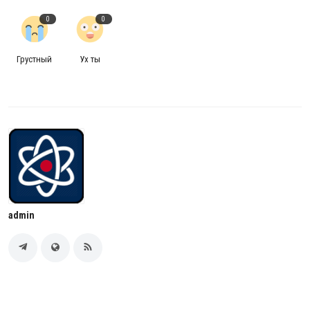
0
0
Грустный
Ух ты
admin