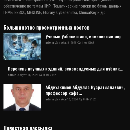
обеспечение по темам НИР | Тематические поиски по базам данных
ГНМБ, EBSCO, MEDLINE, Elibrary, Cyberleninka, ClinicalKey и д.р.
Большинство просмотренных постов
Ученые Узбекистана, изменившие мир
admin
Декабрь 8, 2023
1
5166
Перечень научных изданий, рекомендуемых для публик...
admin
Август 16, 2025
0
2952
Абдихакимов Абдулла Нусратиллаевич,
профессор кафе...
admin
Декабрь 16, 2024
0
2162
Новостная рассылка