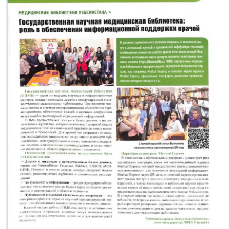
ГНМБ
История здравоохранения Узбекистана
Периодические издания
Медики Узбекистана
Фотогалерея
ВАК
ИИ
PDF-translator
Статистика
Проблемы Арала