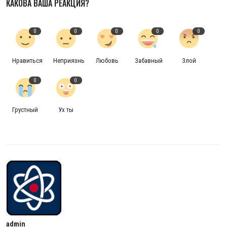
КАКОВА ВАША РЕАКЦИЯ?
Антикоррупция
0
0
0
0
0
Русский
Нравиться
Неприязнь
Любовь
Забавный
Злой
0
0
Грустный
Ух ты
admin