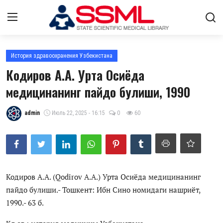
Авторизоваться
регистр
История здравоохранения Узбекистана
Кодиров А.А. Урта Осиёда
Главная
медицинанинг пайдо булиши, 1990
О нас
admin
Июль 22, 2025 - 16:15
0
60
Архив журналов Узбекистана
Лента
Контакты
Кодиров А.А. (Qodirov A.A.) Урта Осиёда медицинанинг
пайдо булиши.- Тошкент: Ибн Сино номидаги нашриёт,
Стратегический план развития
1990.- 63 б.
Цифровые коллекции