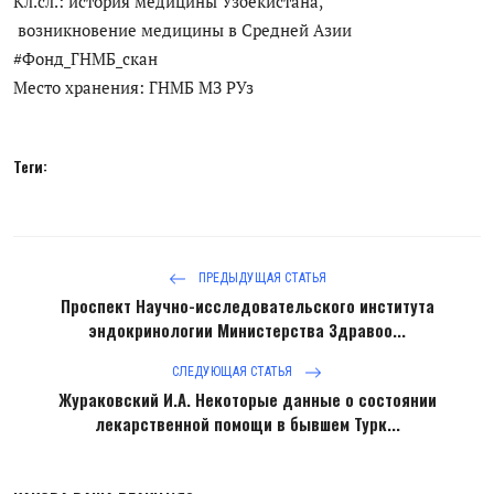
Кл.сл.: история медицины Узбекистана,
ГНМБ
возникновение медицины в Средней Азии
#Фонд_ГНМБ_скан
История здравоохранения Узбекистана
Место хранения: ГНМБ МЗ РУз
Периодические издания
Теги:
Фотогалерея
Медики Узбекистана
ВАК
ПРЕДЫДУЩАЯ СТАТЬЯ
Проспект Научно-исследовательского института
ИИ
эндокринологии Министерства Здравоо...
Статистика
СЛЕДУЮЩАЯ СТАТЬЯ
Жураковский И.А. Некоторые данные о состоянии
PDF-translator
лекарственной помощи в бывшем Турк...
Проблемы Арала