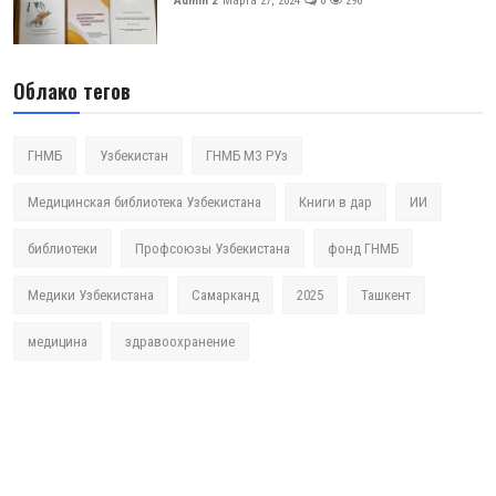
Admin 2
Марта 27, 2024
0
290
Облако тегов
ГНМБ
Узбекистан
ГНМБ МЗ РУз
Медицинская библиотека Узбекистана
Книги в дар
ИИ
библиотеки
Профсоюзы Узбекистана
фонд ГНМБ
Медики Узбекистана
Самарканд
2025
Ташкент
медицина
здравоохранение