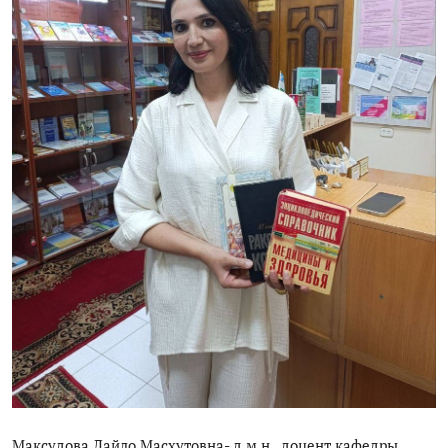
ГНМБ
История здравоохранения Узбекистана
Периодические издания
Медики Узбекистана
Фотогалерея
ВАК
ИИ
Статистика
PDF-translator
Проблемы Арала
Максудова Лайло Масхутовна- д.м.н., доцент кафедры