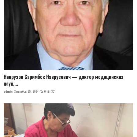
Наврузов Саримбек Наврузович — доктор медицинских
наук,...
admin
Сентябрь 25, 2024
0
301