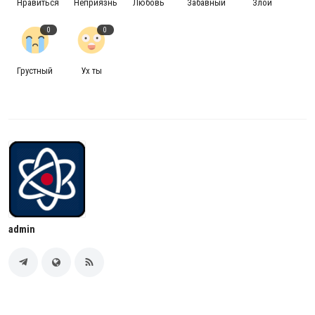
Нравиться
Неприязнь
Любовь
Забавный
Злой
0
0
Грустный
Ух ты
admin