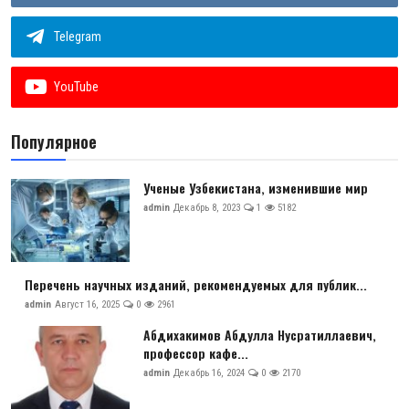
Telegram
YouTube
Популярное
Ученые Узбекистана, изменившие мир
admin
Декабрь 8, 2023
1
5182
Перечень научных изданий, рекомендуемых для публик...
admin
Август 16, 2025
0
2961
Абдихакимов Абдулла Нусратиллаевич,
профессор кафе...
admin
Декабрь 16, 2024
0
2170