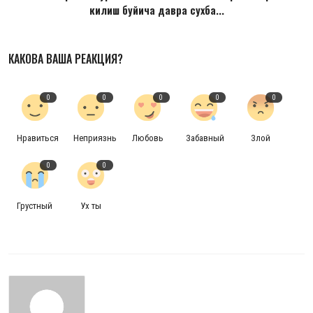
килиш буйича давра сухба...
КАКОВА ВАША РЕАКЦИЯ?
0
0
0
0
0
Нравиться
Неприязнь
Любовь
Забавный
Злой
0
0
Грустный
Ух ты