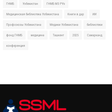
ГНМБ
Узбекистан
ГНМБ МЗ РУз
Медицинская библиотека Узбекистана
Книги в дар
ИИ
Профсоюзы Узбекистана
Медики Узбекистана
библиотеки
фонд ГНМБ
медицина
Ташкент
2025
Самарканд
конференция