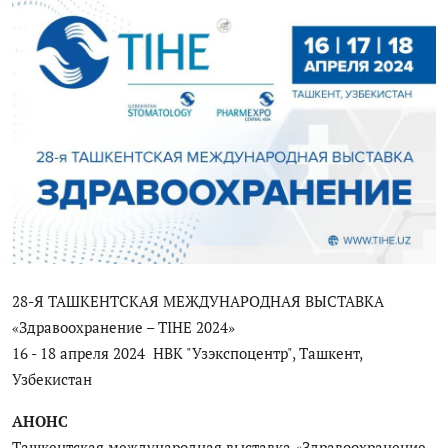
Цифровые коллекции
История здравоохранения Узбекистана
Периодические издания
Фотогалерея
Медики Узбекистана
ВАК
ИИ
28-Я ТАШКЕНТСКАЯ МЕЖДУНАРОДНАЯ ВЫСТАВКА
«Здравоохранение – TIHE 2024»
PDF-translator
16 - 18 апреля 2024 НВК "Узэкспоцентр", Ташкент,
Статистика
Узбекистан
АНОНС
Проблемы Арала
Ташкентская международная выставка «Здравоохранение