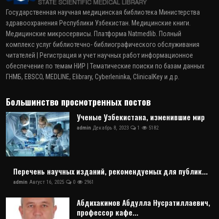
Государственная научная медицинская библиотека Министерства
здравоохранения Республики Узбекистан. Медицинские книги.
Медицинские микросервисы. Платформа Natmedlib. Полный
комплекс услуг библиотечно- библиографического обслуживания
читателей | Регистрация и учет научных работ информационное
обеспечение по темам НИР | Тематические поиски по базам данных
ГНМБ, EBSCO, MEDLINE, Elibrary, Cyberleninka, ClinicalKey и д.р.
Большинство просмотренных постов
Ученые Узбекистана, изменившие мир
admin
Декабрь 8, 2023
1
5182
Перечень научных изданий, рекомендуемых для публик...
admin
Август 16, 2025
0
2961
Абдихакимов Абдулла Нусратиллаевич,
профессор кафе...