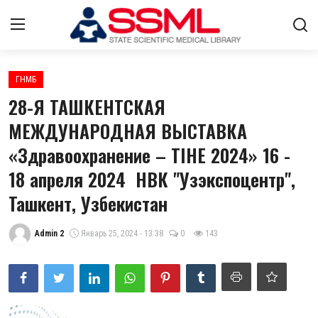
Авторизоваться
регистр
ГНМБ
28-Я ТАШКЕНТСКАЯ
Главная
МЕЖДУНАРОДНАЯ ВЫСТАВКА
«Здравоохранение – TIHE 2024» 16 -
О нас
18 апреля 2024 НВК "Узэкспоцентр",
Архив журналов Узбекистана
Ташкент, Узбекистан
Контакты
Admin 2
Январь 25, 2024 - 13:38
0
143
Лента
Стратегический план развития
ГНМБ