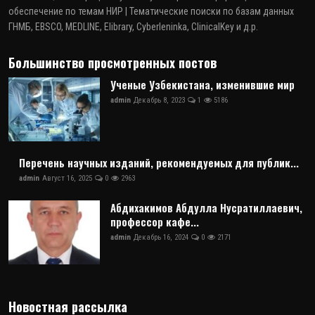
обеспечение по темам НИР | Тематические поиски по базам данных
ГНМБ, EBSCO, MEDLINE, Elibrary, Cyberleninka, ClinicalKey и д.р.
Большинство просмотренных постов
Ученые Узбекистана, изменившие мир
admin
Декабрь 8, 2023
1
5186
Перечень научных изданий, рекомендуемых для публик...
admin
Август 16, 2025
0
2963
Абдихакимов Абдулла Нусратиллаевич,
профессор кафе...
admin
Декабрь 16, 2024
0
2171
Новостная рассылка