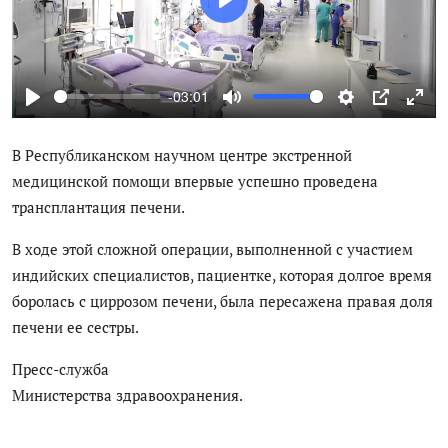
P
Цифровые коллекции
l
a
История здравоохранения Узбекистана
y
-03:01
Периодические издания
P
M
S
P
E
l
u
e
I
n
В Республиканском научном центре экстренной
Медики Узбекистана
a
t
t
P
t
медицинской помощи впервые успешно проведена
y
e
t
e
Фотогалерея
трансплантация печени.
i
r
n
f
ВАК
В ходе этой сложной операции, выполненной с участием
g
u
индийских специалистов, пациентке, которая долгое время
s
l
ИИ
боролась с циррозом печени, была пересажена правая доля
l
s
печени ее сестры.
Статистика
c
Пресс-служба
r
PDF-translator
e
Министерства здравоохранения.
e
Проблемы Арала
n