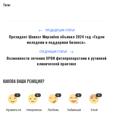
Антикоррупция
Теги:
Русский
ПРЕДЫДУЩАЯ СТАТЬЯ
Президент Шавкат Мирзиёев объявил 2024 год «Годом
молодежи и поддержки бизнеса».
СЛЕДУЮЩАЯ СТАТЬЯ
Возможности лечения ОРВИ фитопрепаратами в рутинной
клинической практике
КАКОВА ВАША РЕАКЦИЯ?
1
0
0
0
0
Нравиться
Неприязнь
Любовь
Забавный
Злой