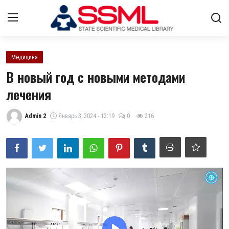
Авторизоваться
регистр
Медицина
В новый год с новыми методами
Главная
лечения
Архив журналов Узбекистана
Admin 2
Январь 3, 2024 - 12:19
0
216
О нас
Контакты
Стратегический план развития
Лента
ГНМБ