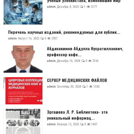
Ученые Узбекистана, изменившие мир
admin
Декабрь 8, 2023
1
5177
Перечень научных изданий, рекомендуемых для публик...
admin
Август 16, 2025
0
2957
Абдихакимов Абдулла Нусратиллаевич,
профессор кафе...
admin
Декабрь 16, 2024
0
2166
СЕРВЕР МЕДИЦИНСКИХ ФАЙЛОВ
admin
Сентябрь 30, 2024
1
1530
Эргашева Л. Р. Библиотека- это
уникальный информац...
admin
Январь 12, 2025
0
1407