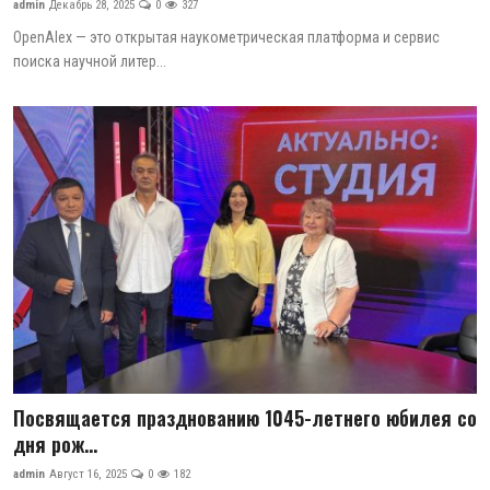
admin
Декабрь 28, 2025
0
327
Цифровые коллекции
OpenAlex — это открытая наукометрическая платформа и сервис
поиска научной литер...
История здравоохранения Узбекистана
Периодические издания
Фотогалерея
Медики Узбекистана
ВАК
ИИ
PDF-translator
Статистика
Посвящается празднованию 1045-летнего юбилея со
дня рож...
Проблемы Арала
admin
Август 16, 2025
0
182