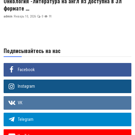
Онкология -литература на англ яз доступна в Эл
формате ...
Цифровые коллекции
admin
Январь 10, 2026
0
91
История здравоохранения Узбекистана
Периодические издания
Фотогалерея
Подписывайтесь на нас
Медики Узбекистана
Facebook
ВАК
Instagram
ИИ
PDF-translator
VK
Статистика
Telegram
Проблемы Арала