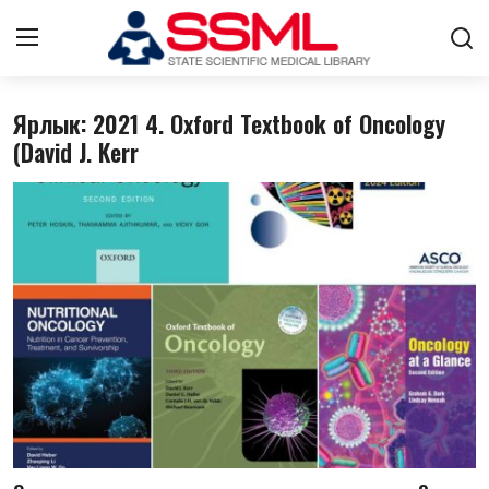
Ярлык: 2021 4. Oxford Textbook of Oncology
Авторизоваться
регистр
(David J. Kerr
Главная
Архив журналов Узбекистана
О нас
Стратегический план развития
Лента
Контакты
ГНМБ