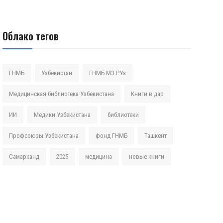
Облако тегов
ГНМБ
Узбекистан
ГНМБ МЗ РУз
Медицинская библиотека Узбекистана
Книги в дар
ИИ
Медики Узбекистана
библиотеки
Профсоюзы Узбекистана
фонд ГНМБ
Ташкент
Самарканд
2025
медицина
новые книги