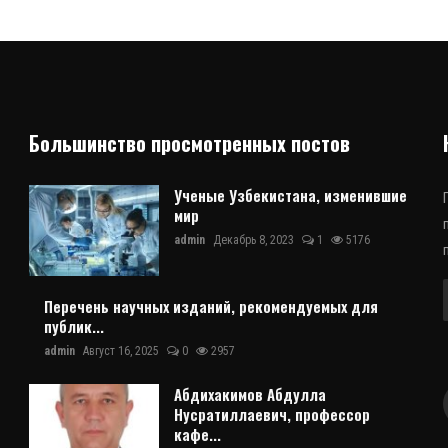
Большинство просмотренных постов
Ученые Узбекистана, изменившие
мир
admin
Декабрь 8, 2023
1
5176
Перечень научных изданий, рекомендуемых для
публик...
admin
Август 16, 2025
0
2957
Абдихакимов Абдулла
Нусратиллаевич, профессор
кафе...