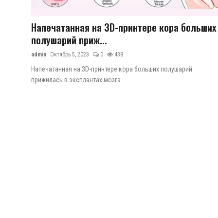
ГНМБ
Цифровые коллекции
Напечатанная на 3D-принтере кора больших
полушарий приж...
История здравоохранения Узбекистана
admin
Октябрь 5, 2023
0
438
Периодические издания
Напечатанная на 3D-принтере кора больших полушарий
прижилась в эксплантах мозга ...
Фотогалерея
Медики Узбекистана
ВАК
ИИ
Статистика
PDF-translator
Проблемы Арала