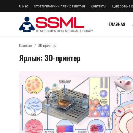
О нас
Стратегический план развития
Контакты
Цифровые к
ГЛАВНАЯ
регистр
Авторизоваться
Главная
3D-принтер
Ярлык: 3D-принтер
Главная
Архив журналов Узбекистана
О нас
Стратегический план развития
Лента
Контакты