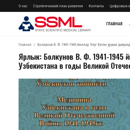
О нас
Стратегический план развития
Контакты
Цифровые к
ГЛАВНАЯ
регистр
Авторизоваться
Главная
Болкунов В. Ф. 1941-1945 йиллар Улуг Ватан уруши даври
Ярлык: Болкунов В. Ф. 1941-1945 
Главная
Узбекистана в годы Великой Отечес
Архив журналов Узбекистана
О нас
Стратегический план развития
Лента
Контакты