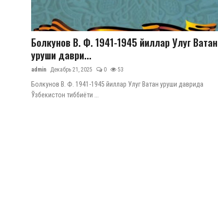
Цифровые коллекции
ГНМБ
Болкунов В. Ф. 1941-1945 йиллар Улуг Ватан
История здравоохранения Узбекистана
уруши даври...
Периодические издания
admin
Декабрь 21, 2025
0
53
Болкунов В. Ф. 1941-1945 йиллар Улуг Ватан уруши даврида
Фотогалерея
Ўзбекистон тиббиёти ...
Медики Узбекистана
ВАК
ИИ
Статистика
PDF-translator
Проблемы Арала