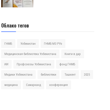
Облако тегов
ГНМБ
Узбекистан
ГНМБ МЗ РУз
Медицинская библиотека Узбекистана
Книги в дар
ИИ
Профсоюзы Узбекистана
фонд ГНМБ
Медики Узбекистана
библиотеки
Ташкент
2025
медицина
Самарканд
конференция