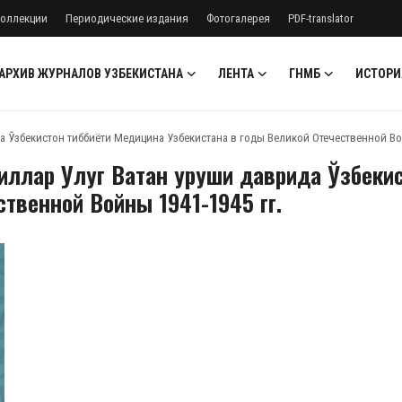
оллекции
Периодические издания
Фотогалерея
PDF-translator
АРХИВ ЖУРНАЛОВ УЗБЕКИСТАНА
ЛЕНТА
ГНМБ
ИСТОРИ
да Ўзбекистон тиббиёти Медицина Узбекистана в годы Великой Отечественной Вой
йиллар Улуг Ватан уруши даврида Ўзбеки
твенной Войны 1941-1945 гг.