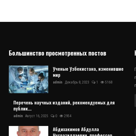
Большинство просмотренных постов
Ученые Узбекистана, изменившие
мир
admin
Декабрь 8, 2023
1
5168
Перечень научных изданий, рекомендуемых для
публик...
admin
Август 16, 2025
0
2954
Абдихакимов Абдулла
Нусратиллаевич, профессор