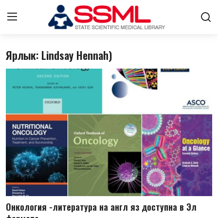
Ярлык: Lindsay Hennah)
Авторизоваться
регистр
Главная
О нас
Архив журналов Узбекистана
Контакты
Стратегический план развития
Лента
Онкология -литература на англ яз доступна в Эл
ГНМБ