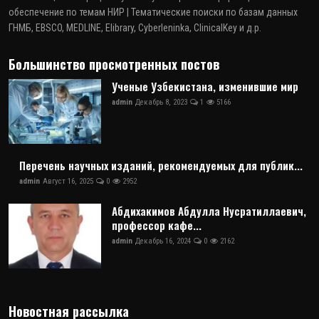
обеспечение по темам НИР | Тематические поиски по базам данных
ГНМБ, EBSCO, MEDLINE, Elibrary, Cyberleninka, ClinicalKey и д.р.
Большинство просмотренных постов
Ученые Узбекистана, изменившие мир
admin
Декабрь 8, 2023
1
5166
Перечень научных изданий, рекомендуемых для публик...
admin
Август 16, 2025
0
2952
Абдихакимов Абдулла Нусратиллаевич,
профессор кафе...
admin
Декабрь 16, 2024
0
2162
Новостная рассылка