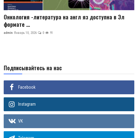
ГНМБ
Онкология -литература на англ яз доступна в Эл
История здравоохранения Узбекистана
формате ...
admin
Январь 10, 2026
0
91
Периодические издания
Медики Узбекистана
Фотогалерея
Подписывайтесь на нас
ВАК
Facebook
ИИ
PDF-translator
Instagram
Статистика
VK
Проблемы Арала