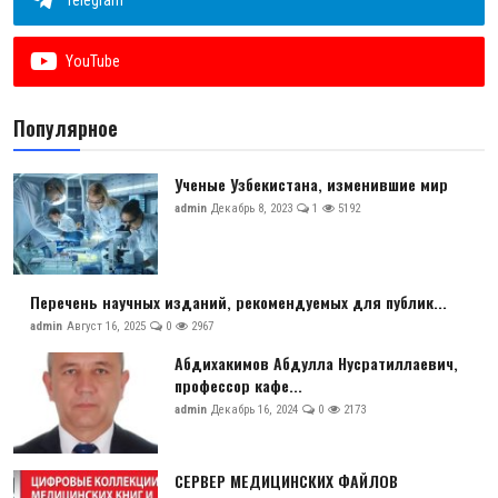
Telegram
Антикоррупция
YouTube
Русский
Популярное
Ученые Узбекистана, изменившие мир
admin
Декабрь 8, 2023
1
5192
Перечень научных изданий, рекомендуемых для публик...
admin
Август 16, 2025
0
2967
Абдихакимов Абдулла Нусратиллаевич,
профессор кафе...
admin
Декабрь 16, 2024
0
2173
СЕРВЕР МЕДИЦИНСКИХ ФАЙЛОВ