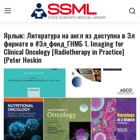
Ярлык: Литература на англ яз доступна в Эл
Авторизоваться
регистр
формате в #Эл_фонд_ГНМБ 1. Imaging for
Clinical Oncology [Radiotherapy in Practice]
Главная
(Peter Hoskin
Архив журналов Узбекистана
О нас
Контакты
Лента
Стратегический план развития
Цифровые коллекции