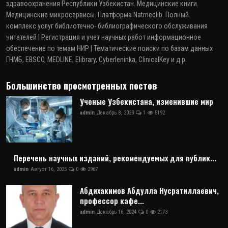
здравоохранения Республики Узбекистан. Медицинские книги.
Медицинские микросервисы. Платформа Natmedlib. Полный
комплекс услуг библиотечно- библиографического обслуживания
читателей | Регистрация и учет научных работ информационное
обеспечение по темам НИР | Тематические поиски по базам данных
ГНМБ, EBSCO, MEDLINE, Elibrary, Cyberleninka, ClinicalKey и д.р.
Большинство просмотренных постов
Ученые Узбекистана, изменившие мир
admin
Декабрь 8, 2023
1
5192
Перечень научных изданий, рекомендуемых для публик...
admin
Август 16, 2025
0
2967
Абдихакимов Абдулла Нусратиллаевич,
профессор кафе...
admin
Декабрь 16, 2024
0
2173