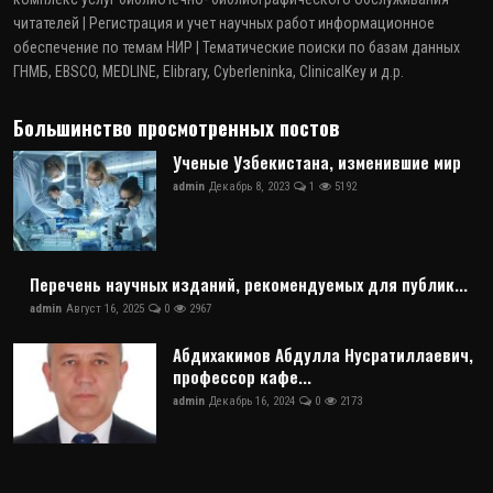
читателей | Регистрация и учет научных работ информационное
обеспечение по темам НИР | Тематические поиски по базам данных
ГНМБ, EBSCO, MEDLINE, Elibrary, Cyberleninka, ClinicalKey и д.р.
Большинство просмотренных постов
Ученые Узбекистана, изменившие мир
admin
Декабрь 8, 2023
1
5192
Перечень научных изданий, рекомендуемых для публик...
admin
Август 16, 2025
0
2967
Абдихакимов Абдулла Нусратиллаевич,
профессор кафе...
admin
Декабрь 16, 2024
0
2173