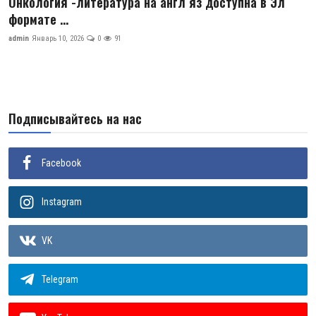
Онкология -литература на англ яз доступна в Эл
формате ...
Цифровые коллекции
admin
Январь 10, 2026
0
91
История здравоохранения Узбекистана
Периодические издания
Фотогалерея
Подписывайтесь на нас
Медики Узбекистана
Facebook
ВАК
Instagram
ИИ
Статистика
VK
PDF-translator
Telegram
Проблемы Арала