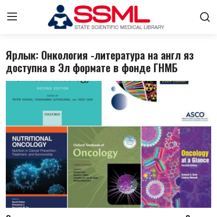
Ярлык: Онкология -литература на англ яз
Авторизоваться
регистр
доступна в Эл формате в фонде ГНМБ
Главная
О нас
Архив журналов Узбекистана
Лента
Контакты
Стратегический план развития
ГНМБ