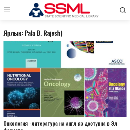
Ярлык: Pala B. Rajesh)
Авторизоваться
регистр
Главная
Архив журналов Узбекистана
О нас
Стратегический план развития
Лента
Контакты
Онкология -литература на англ яз доступна в Эл
ГНМБ