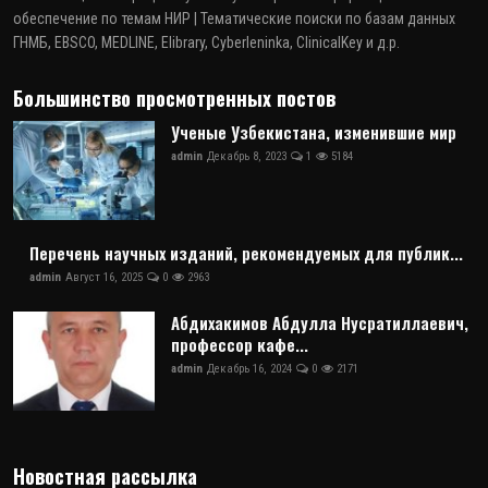
обеспечение по темам НИР | Тематические поиски по базам данных
ГНМБ, EBSCO, MEDLINE, Elibrary, Cyberleninka, ClinicalKey и д.р.
Большинство просмотренных постов
Ученые Узбекистана, изменившие мир
admin
Декабрь 8, 2023
1
5184
Перечень научных изданий, рекомендуемых для публик...
admin
Август 16, 2025
0
2963
Абдихакимов Абдулла Нусратиллаевич,
профессор кафе...
admin
Декабрь 16, 2024
0
2171
Новостная рассылка