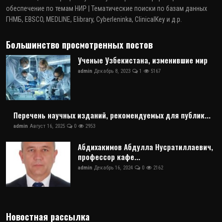
обеспечение по темам НИР | Тематические поиски по базам данных
ГНМБ, EBSCO, MEDLINE, Elibrary, Cyberleninka, ClinicalKey и д.р.
Большинство просмотренных постов
Ученые Узбекистана, изменившие мир
admin
Декабрь 8, 2023
1
5167
Перечень научных изданий, рекомендуемых для публик...
admin
Август 16, 2025
0
2953
Абдихакимов Абдулла Нусратиллаевич,
профессор кафе...
admin
Декабрь 16, 2024
0
2162
Новостная рассылка