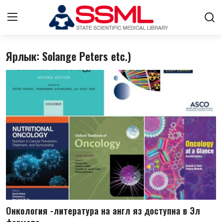
Ярлык: Solange Peters etc.)
Авторизоваться
регистр
Главная
Архив журналов Узбекистана
О нас
Лента
Контакты
Стратегический план развития
Онкология -литература на англ яз доступна в Эл
ГНМБ