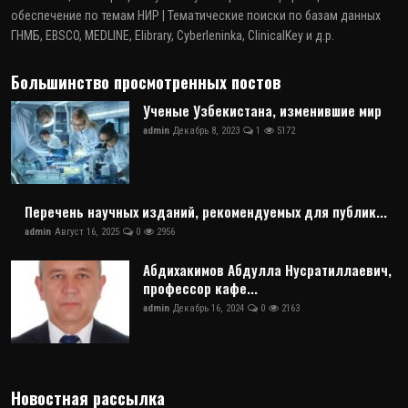
обеспечение по темам НИР | Тематические поиски по базам данных
ГНМБ, EBSCO, MEDLINE, Elibrary, Cyberleninka, ClinicalKey и д.р.
Большинство просмотренных постов
Ученые Узбекистана, изменившие мир
admin
Декабрь 8, 2023
1
5172
Перечень научных изданий, рекомендуемых для публик...
admin
Август 16, 2025
0
2956
Абдихакимов Абдулла Нусратиллаевич,
профессор кафе...
admin
Декабрь 16, 2024
0
2163
Новостная рассылка