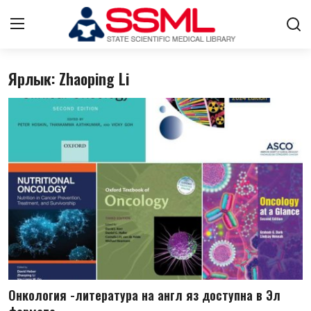
Ярлык: Zhaoping Li
Авторизоваться
регистр
Главная
Архив журналов Узбекистана
О нас
Контакты
Стратегический план развития
Лента
Онкология -литература на англ яз доступна в Эл
ГНМБ