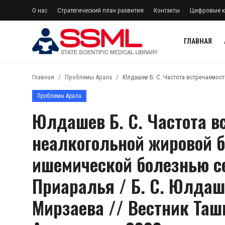
О нас
Стратегический план развития
Контакты
Цифровые к
ГЛАВНАЯ
регистр
Авторизоваться
Главная
Проблемы Арала
Юлдашев Б. С. Частота встречаемос
Главная
Проблемы Арала
Юлдашев Б. С. Частота в
Архив журналов Узбекистана
неалкогольной жировой б
О нас
ишемической болезнью с
Стратегический план развития
Приаралья / Б. С. Юлдаше
Лента
Мирзаева // Вестник Та
Контакты