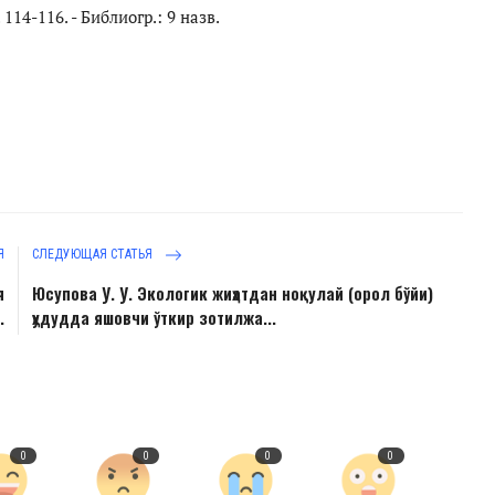
114-116. - Библиогр.: 9 назв.
Я
СЛЕДУЮЩАЯ СТАТЬЯ
я
Юсупова У. У. Экологик жиҳатдан ноқулай (орол бўйи)
.
ҳудудда яшовчи ўткир зотилжа...
0
0
0
0