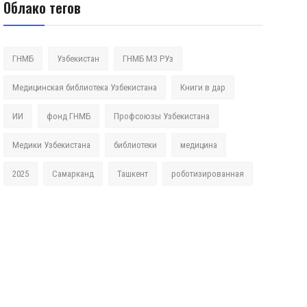
Облако тегов
ГНМБ
Узбекистан
ГНМБ МЗ РУз
Медицинская библиотека Узбекистана
Книги в дар
ИИ
фонд ГНМБ
Профсоюзы Узбекистана
Медики Узбекистана
библиотеки
медицина
2025
Самарканд
Ташкент
роботизированная