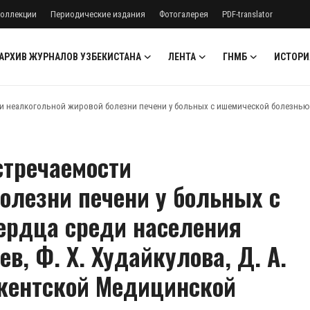
оллекции
Периодические издания
Фотогалерея
PDF-translator
АРХИВ ЖУРНАЛОВ УЗБЕКИСТАНА
ЛЕНТА
ГНМБ
ИСТОРИ
ти неалкогольной жировой болезни печени у больных с ишемической болезнью се
стречаемости
олезни печени у больных с
ердца среди населения
в, Ф. Х. Худайкулова, Д. А.
шкентской Медицинской