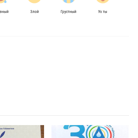
авный
Злой
Грустный
Ух ты