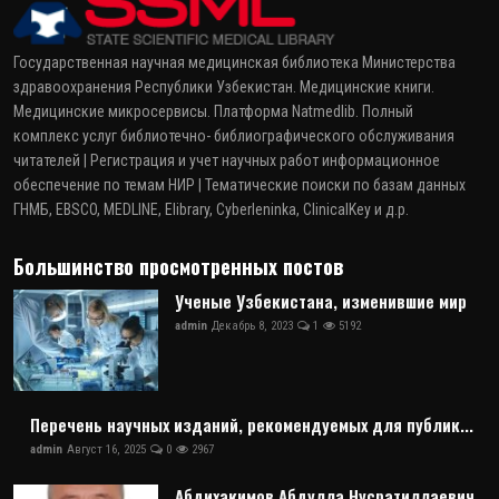
Государственная научная медицинская библиотека Министерства
здравоохранения Республики Узбекистан. Медицинские книги.
Медицинские микросервисы. Платформа Natmedlib. Полный
комплекс услуг библиотечно- библиографического обслуживания
читателей | Регистрация и учет научных работ информационное
обеспечение по темам НИР | Тематические поиски по базам данных
ГНМБ, EBSCO, MEDLINE, Elibrary, Cyberleninka, ClinicalKey и д.р.
Большинство просмотренных постов
Ученые Узбекистана, изменившие мир
admin
Декабрь 8, 2023
1
5192
Перечень научных изданий, рекомендуемых для публик...
admin
Август 16, 2025
0
2967
Абдихакимов Абдулла Нусратиллаевич,