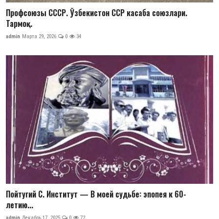
Профсоюзы СССР. Ўзбекистон ССР касаба союзлари.
Тармоқ...
admin
Марта 29, 2026
0
34
Пойтугий С. Институт — В моей судьбе: эпопея к 60-
летию...
admin
Декабрь 17, 2025
0
72