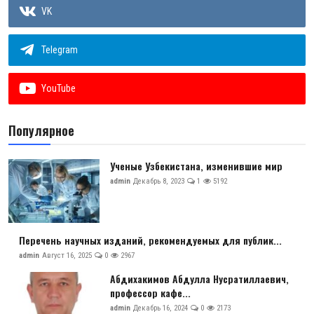
VK
Telegram
YouTube
Популярное
Ученые Узбекистана, изменившие мир
admin
Декабрь 8, 2023
1
5192
Перечень научных изданий, рекомендуемых для публик...
admin
Август 16, 2025
0
2967
Абдихакимов Абдулла Нусратиллаевич,
профессор кафе...
admin
Декабрь 16, 2024
0
2173