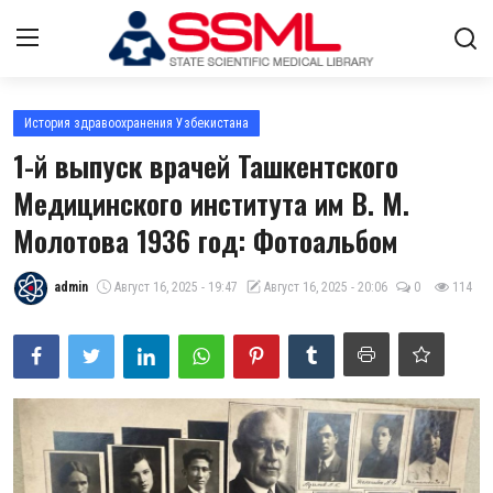
Авторизоваться
регистр
История здравоохранения Узбекистана
1-й выпуск врачей Ташкентского
Главная
Медицинского института им В. М.
Молотова 1936 год: Фотоальбом
Архив журналов Узбекистана
О нас
admin
Август 16, 2025 - 19:47
Август 16, 2025 - 20:06
0
114
Контакты
Стратегический план развития
Лента
ГНМБ