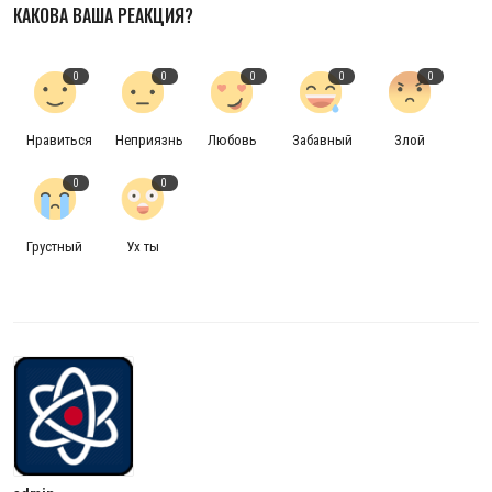
КАКОВА ВАША РЕАКЦИЯ?
0
0
0
0
0
Нравиться
Неприязнь
Любовь
Забавный
Злой
0
0
Грустный
Ух ты