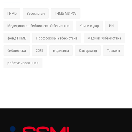
ГНМБ
Узбекистан
ГНМБ МЗ РУз
Медицинская библиотека Узбекистана
Книги в дар
ИИ
фонд ГНМБ
Профсоюзы Узбекистана
Медики Узбекистана
библиотеки
2025
медицина
Самарканд
Ташкент
роботизированная