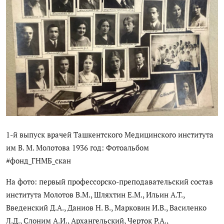
Цифровые коллекции
История здравоохранения Узбекистана
Периодические издания
Фотогалерея
Медики Узбекистана
ВАК
1-й выпуск врачей Ташкентского Медицинского института
ИИ
им В. М. Молотова 1936 год: Фотоальбом
#фонд_ГНМБ_скан
Статистика
На фото: первый профессорско-преподавательский состав
PDF-translator
института Молотов В.М., Шляхтин Е.М., Ильин А.Т.,
Введенский Д.А., Даниов Н. В., Марковин И.В., Василенко
Проблемы Арала
Л.Д., Слоним А.И., Архангельский, Черток Р.А.,