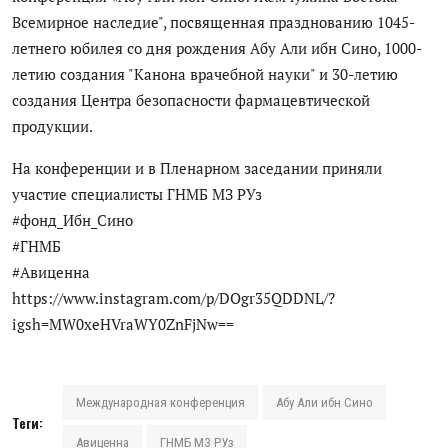
Антикоррупция
Всемирное наследие", посвященная празднованию 1045-
летнего юбилея со дня рождения Абу Али ибн Сино, 1000-
Русский
летию создания "Канона врачебной науки" и 30-летию
создания Центра безопасности фармацевтической
продукции.
На конференции и в Пленарном заседании приняли
участие специалисты ГНМБ МЗ РУз
#фонд_Ибн_Сино
#ГНМБ
#Авиценна
https://www.instagram.com/p/DOgr35QDDNL/?
igsh=MW0xeHVraWY0ZnFjNw==
Международная конференция
Абу Али ибн Сино
Теги:
Авиценна
ГНМБ МЗ РУз