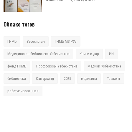
Admin 2
Марта 27, 2024
0
289
Облако тегов
ГНМБ
Узбекистан
ГНМБ МЗ РУз
Медицинская библиотека Узбекистана
Книги в дар
ИИ
фонд ГНМБ
Профсоюзы Узбекистана
Медики Узбекистана
библиотеки
Самарканд
2025
медицина
Ташкент
роботизированная