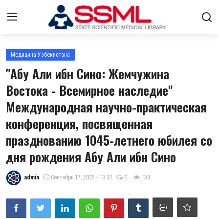
Авторизоваться
регистр
Медицина Узбекистана
"Абу Али ибн Сино: Жемчужина
Главная
Востока - Всемирное наследие"
Международная научно-практическая
Архив журналов Узбекистана
конференция, посвященная
О нас
празднованию 1045-летнего юбилея со
Контакты
дня рождения Абу Али ибн Сино
Стратегический план развития
admin
Сентябрь 17, 2025 - 13:32
0
139
Лента
Цифровые коллекции