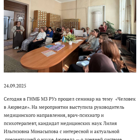
Цифровые коллекции
История здравоохранения Узбекистана
Периодические издания
Медики Узбекистана
Фотогалерея
ВАК
24.09.2025
ИИ
Сегодня в ГНМБ МЗ РУз прошел семинар на тему «Человек
Статистика
в Аюрведе». На мероприятии выступила руководитель
медицинского направления, врач-психиатр и
PDF-translator
психотерапевт, кандидат медицинских наук Лилия
Ильгизовна Монасыпова с интересной и актуальной
Проблемы Арала
презентацией о науке Аюрведа — о древней системе