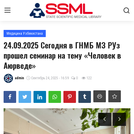
Авторизоваться
регистр
Медицина Узбекистана
24.09.2025 Сегодня в ГНМБ МЗ РУз
Главная
прошел семинар на тему «Человек в
Аюрведе»
Архив журналов Узбекистана
О нас
admin
Сентябрь 24, 2025 - 16:59
0
122
Контакты
Стратегический план развития
Лента
ГНМБ