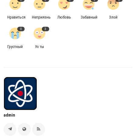
Нравиться
Неприязнь
Любовь
Забавный
Злой
0
3
Грустный
Ух ты
admin