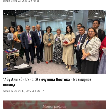
admin
Июль 22, 2025
0
61
"Абу Али ибн Сино: Жемчужина Востока - Всемирное
наслед...
admin
Сентябрь 17, 2025
0
139