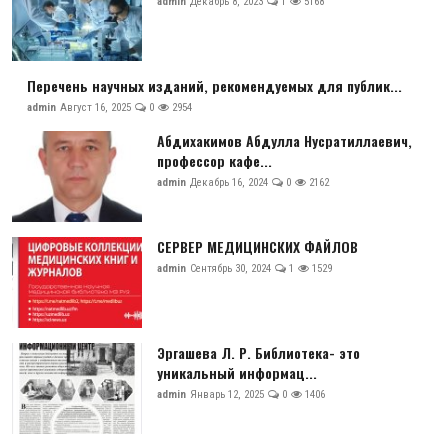
admin
Декабрь 8, 2023
1
5168
Перечень научных изданий, рекомендуемых для публик...
admin
Август 16, 2025
0
2954
Абдихакимов Абдулла Нусратиллаевич,
профессор кафе...
admin
Декабрь 16, 2024
0
2162
СЕРВЕР МЕДИЦИНСКИХ ФАЙЛОВ
admin
Сентябрь 30, 2024
1
1529
Эргашева Л. Р. Библиотека- это
уникальный информац...
admin
Январь 12, 2025
0
1406