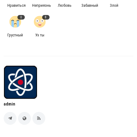
Нравиться
Неприязнь
Любовь
Забавный
Злой
0
8
Грустный
Ух ты
admin