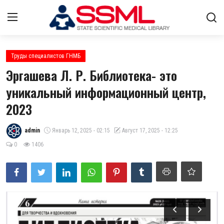
Авторизоваться
регистр
Труды специалистов ГНМБ
Эргашева Л. Р. Библиотека- это
Главная
уникальный информационный центр,
2023
Архив журналов Узбекистана
О нас
admin
Январь 12, 2025 - 02:15
Август 17, 2025 - 12:25
0
1406
Лента
Контакты
Стратегический план развития
ГНМБ