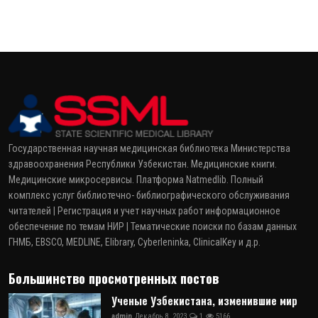
Государственная научная медицинская библиотека Министерства
здравоохранения Республики Узбекистан. Медицинские книги.
Медицинские микросервисы. Платформа Natmedlib. Полный
комплекс услуг библиотечно- библиографического обслуживания
читателей | Регистрация и учет научных работ информационное
обеспечение по темам НИР | Тематические поиски по базам данных
ГНМБ, EBSCO, MEDLINE, Elibrary, Cyberleninka, ClinicalKey и д.р.
Большинство просмотренных постов
Ученые Узбекистана, изменившие мир
admin
Декабрь 8, 2023
1
5166