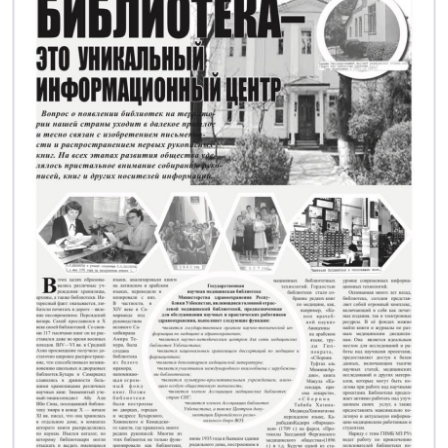
Цифровые коллекции
История здравоохранения Узбекистана
Периодические издания
Фотогалерея
Медики Узбекистана
ВАК
ИИ
Статистика
PDF-translator
Проблемы Арала