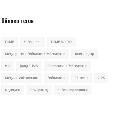
Облако тегов
ГНМБ
Узбекистан
ГНМБ МЗ РУз
Медицинская библиотека Узбекистана
Книги в дар
ИИ
фонд ГНМБ
Профсоюзы Узбекистана
Медики Узбекистана
библиотеки
Ташкент
2025
медицина
Самарканд
роботизированная