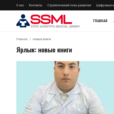
О нас
Контакты
Стратегический план развития
Цифровые к
ГЛАВНАЯ
регистр
Авторизоваться
Главная
новые книги
Ярлык: новые книги
Главная
Архив журналов Узбекистана
О нас
Контакты
Стратегический план развития
Лента