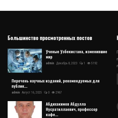
Большинство просмотренных постов
Ученые Узбекистана, изменившие
мир
admin
Декабрь 8, 2023
1
5192
Перечень научных изданий, рекомендуемых для
публик...
admin
Август 16, 2025
0
2967
Абдихакимов Абдулла
Нусратиллаевич, профессор
кафе...