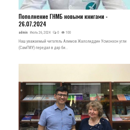
ГНМБ
Цифровые коллекции
Пополнение ГНМБ новыми книгами -
26.07.2024
История здравоохранения Узбекистана
admin
Июль 26, 2024
0
100
Периодические издания
Наш уважаемый читатель Алимов Жалолиддин Усмонхон угли
(СамГМУ) передал в дар би...
Фотогалерея
Медики Узбекистана
ВАК
ИИ
PDF-translator
Статистика
Проблемы Арала