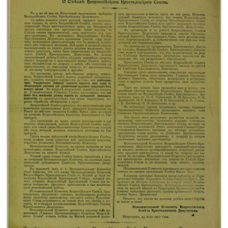
Цифровые коллекции
История здравоохранения Узбекистана
Периодические издания
Фотогалерея
Медики Узбекистана
ВАК
ИИ
PDF-translator
Статистика
Проблемы Арала