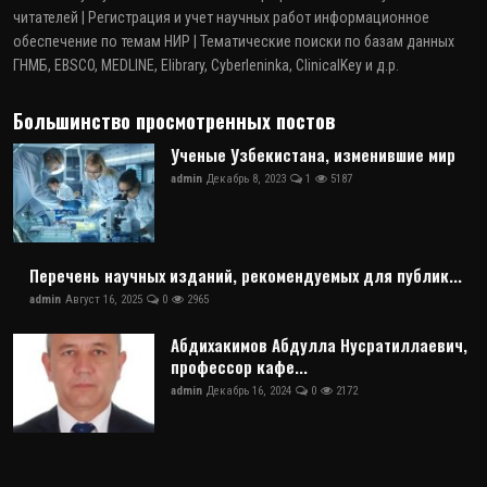
читателей | Регистрация и учет научных работ информационное
обеспечение по темам НИР | Тематические поиски по базам данных
ГНМБ, EBSCO, MEDLINE, Elibrary, Cyberleninka, ClinicalKey и д.р.
Большинство просмотренных постов
Ученые Узбекистана, изменившие мир
admin
Декабрь 8, 2023
1
5187
Перечень научных изданий, рекомендуемых для публик...
admin
Август 16, 2025
0
2965
Абдихакимов Абдулла Нусратиллаевич,
профессор кафе...
admin
Декабрь 16, 2024
0
2172