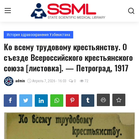
Авторизоваться
регистр
История здравоохранения Узбекистана
Ко всему трудовому крестьянству. О
Главная
съезде Всероссийского крестьянского
союза [листовка]. — Петроград, 1917
Архив журналов Узбекистана
О нас
admin
Апрель 7, 2026 - 16:03
0
72
Лента
Контакты
Стратегический план развития
ГНМБ