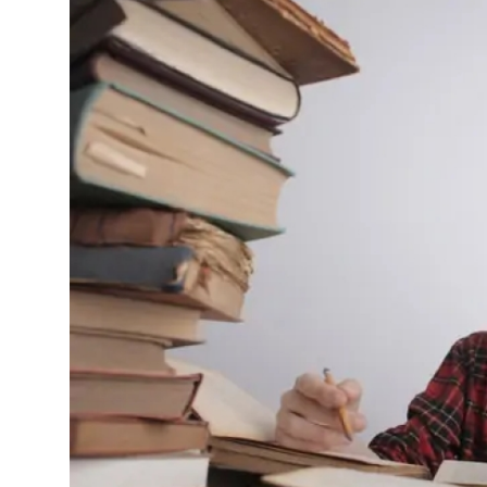
Цифровые коллекции
ГНМБ
История здравоохранения Узбекистана
Периодические издания
Медики Узбекистана
Фотогалерея
ВАК
ИИ
Статистика
PDF-translator
Проблемы Арала