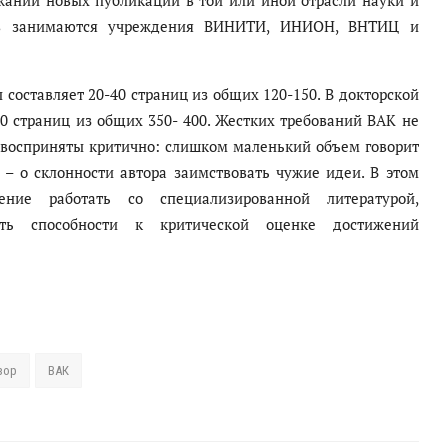
жании новых публикаций в той или иной отрасли науки и
тов занимаются учреждения ВИНИТИ, ИНИОН, ВНТИЦ и
составляет 20-40 страниц из общих 120-150. В докторской
0 страниц из общих 350- 400. Жестких требований ВАК не
ь восприняты критично: слишком маленький объем говорит
– о склонности автора заимствовать чужие идеи. В этом
ние работать со специализированной литературой,
ать способности к критической оценке достижений
зор
ВАК