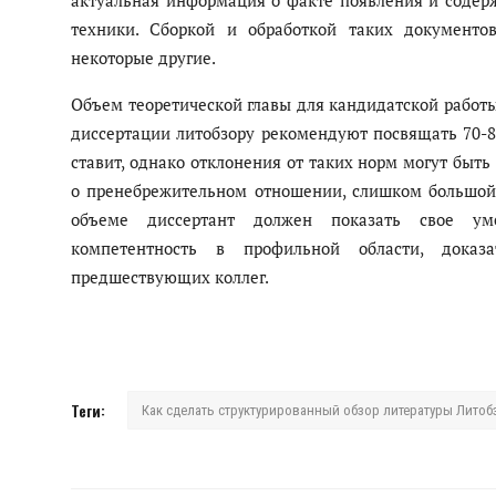
актуальная информация о факте появления и содер
техники. Сборкой и обработкой таких докумен
некоторые другие.
Объем теоретической главы для кандидатской работы 
диссертации литобзору рекомендуют посвящать 70-8
ставит, однако отклонения от таких норм могут быт
о пренебрежительном отношении, слишком большой 
объеме диссертант должен показать свое уме
компетентность в профильной области, доказ
предшествующих коллег.
Теги:
Как сделать структурированный обзор литературы Литоб