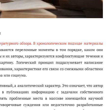
ы
ратурного обзора. В хронологическом подходе материалы
ываются переломные моменты в том порядке, каком они
ы и их авторы, характеризуются конфликтующие течения и
картину. Логический принцип подразумевает написание
ования, характеристике его связи со смежными областями
ва или социума.
вный, а аналитический характер. Это означает, что автор
ю в публикациях информацию с задачами собственного
влять проблемные места в массиве имеющейся научной
тиворечивые суждения или недостаточно разработанные