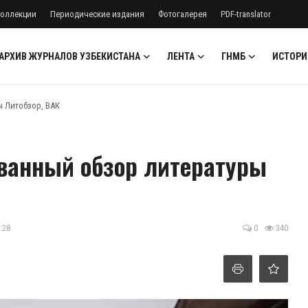
оллекции
Периодические издания
Фотогалерея
PDF-translator
АРХИВ ЖУРНАЛОВ УЗБЕКИСТАНА
ЛЕНТА
ГНМБ
ИСТОРИ
ы Литобзор, ВАК
ованный обзор литературы
:28
0
340