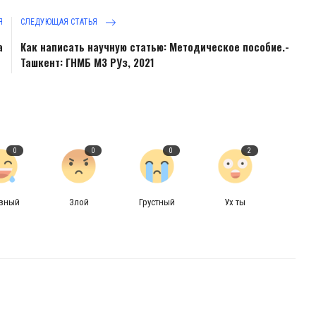
Я
СЛЕДУЮЩАЯ СТАТЬЯ
а
Как написать научную статью: Методическое пособие.-
Ташкент: ГНМБ МЗ РУз, 2021
0
0
0
2
авный
Злой
Грустный
Ух ты