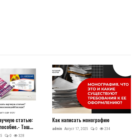
аучную статью:
Как написать монографию
особие.- Таш...
admin
Август 17, 2025
0
234
25
0
328