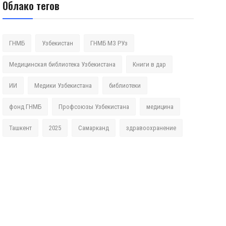
Облако тегов
ГНМБ
Узбекистан
ГНМБ МЗ РУз
Медицинская библиотека Узбекистана
Книги в дар
ИИ
Медики Узбекистана
библиотеки
фонд ГНМБ
Профсоюзы Узбекистана
медицина
Ташкент
2025
Самарканд
здравоохранение