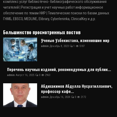
комплекс услуг библиотечно- библиографического обслуживания
читателей | Регистрация и учет научных работ информационное
обеспечение по темам НИР | Тематические поиски по базам данных
ГНМБ, EBSCO, MEDLINE, Elibrary, Cyberleninka, ClinicalKey и д.р.
Большинство просмотренных постов
Ученые Узбекистана, изменившие мир
admin
Декабрь 8, 2023
1
5187
Перечень научных изданий, рекомендуемых для публик...
admin
Август 16, 2025
0
2963
Абдихакимов Абдулла Нусратиллаевич,
профессор кафе...
admin
Декабрь 16, 2024
0
2172