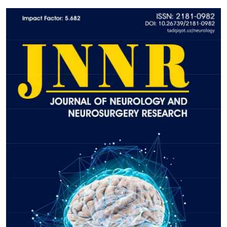
ГНМБ
История здравоохранения Узбекистана
Периодические издания
Медики Узбекистана
Фотогалерея
ВАК
ИИ
PDF-translator
Статистика
Проблемы Арала