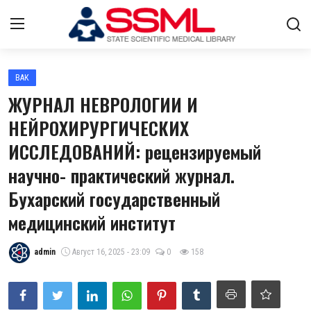
Авторизоваться
регистр
ВАК
ЖУРНАЛ НЕВРОЛОГИИ И
Главная
НЕЙРОХИРУРГИЧЕСКИХ
ИССЛЕДОВАНИЙ: рецензируемый
Архив журналов Узбекистана
научно- практический журнал.
О нас
Бухарский государственный
Контакты
медицинский институт
Лента
admin
Август 16, 2025 - 23:09
0
158
Стратегический план развития
Цифровые коллекции