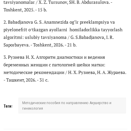
tavsiyanomalar / X. Z. Tursunov, SH. B. Abdurasulova. -
Антикоррупция
Toshkent, 2025. - 15 b.
Русский
2. Babadjanova G. S. Anamnezida og‘ir preeklampsiya va
piyelonefrit oʻtkazgan ayollarni homiladorlikka tayyorlash
algoritmi: uslubiy tavsiyanoma / G. S.Babadjanova, I. R.
Saporbayeva. - Toshkent, 2026. - 21 b.
3. Рузиева Н. Х. Алгоритм диагностики и ведения
беременных женщин с патологией шейки матки:
методические рекомендации / Н. Х. Рузиева, Н. А. Жураева.
- Ташкент, 2026. - 31 с.
Методические пособия по направлению Акушерство и
Теги:
гинекология