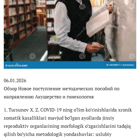
Цифровые коллекции
История здравоохранения Узбекистана
Периодические издания
Фотогалерея
Медики Узбекистана
ВАК
06.01.2026
Обзор Новое поступление методических пособий по
ИИ
направлению Акушерство и гинекология
PDF-translator
1. Tursunov X. Z. COVID-19 ning o‘lim ko‘rinishlarida xronik
somatik kasalliklari mavjud bo‘lgan ayollarda jinsiy
Статистика
reproduktiv organlarining morfologik o‘zgarishlarini tadqiq
Проблемы Арала
qilish bo‘yicha metodologik yondashuvlar: uslubiy