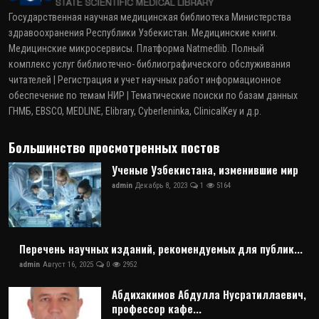
Государственная научная медицинская библиотека Министерства
здравоохранения Республики Узбекистан. Медицинские книги.
Медицинские микросервисы. Платформа Natmedlib. Полный
комплекс услуг библиотечно- библиографического обслуживания
читателей | Регистрация и учет научных работ информационное
обеспечение по темам НИР | Тематические поиски по базам данных
ГНМБ, EBSCO, MEDLINE, Elibrary, Cyberleninka, ClinicalKey и д.р.
Большинство просмотренных постов
Ученые Узбекистана, изменившие мир
admin
Декабрь 8, 2023
1
5164
Перечень научных изданий, рекомендуемых для публик...
admin
Август 16, 2025
0
2952
Абдихакимов Абдулла Нусратиллаевич,
профессор кафе...