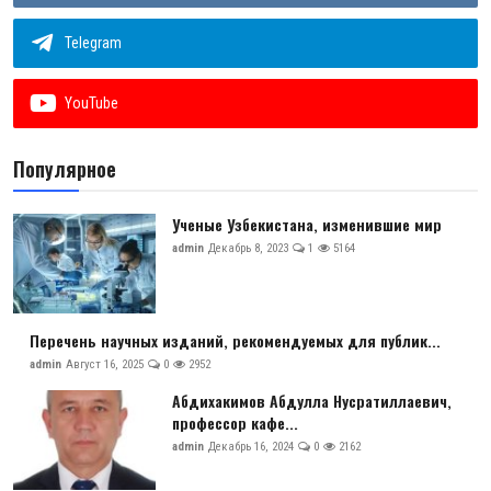
Telegram
YouTube
Популярное
Ученые Узбекистана, изменившие мир
admin
Декабрь 8, 2023
1
5164
Перечень научных изданий, рекомендуемых для публик...
admin
Август 16, 2025
0
2952
Абдихакимов Абдулла Нусратиллаевич,
профессор кафе...
admin
Декабрь 16, 2024
0
2162