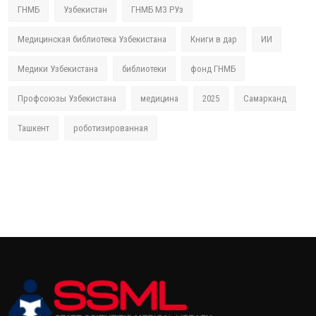
ГНМБ
Узбекистан
ГНМБ МЗ РУз
Медицинская библиотека Узбекистана
Книги в дар
ИИ
Медики Узбекистана
библиотеки
фонд ГНМБ
Профсоюзы Узбекистана
медицина
2025
Самарканд
Ташкент
роботизированная