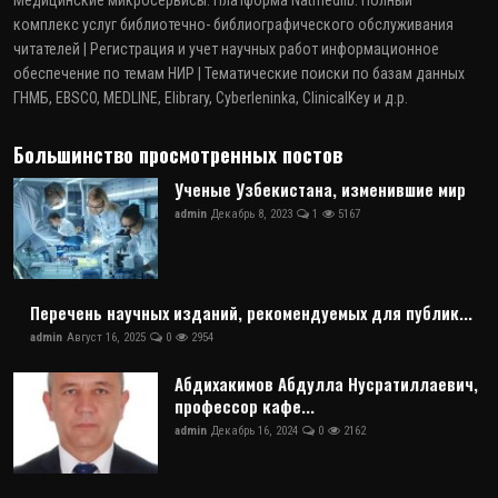
Медицинские микросервисы. Платформа Natmedlib. Полный
комплекс услуг библиотечно- библиографического обслуживания
читателей | Регистрация и учет научных работ информационное
обеспечение по темам НИР | Тематические поиски по базам данных
ГНМБ, EBSCO, MEDLINE, Elibrary, Cyberleninka, ClinicalKey и д.р.
Большинство просмотренных постов
Ученые Узбекистана, изменившие мир
admin
Декабрь 8, 2023
1
5167
Перечень научных изданий, рекомендуемых для публик...
admin
Август 16, 2025
0
2954
Абдихакимов Абдулла Нусратиллаевич,
профессор кафе...
admin
Декабрь 16, 2024
0
2162