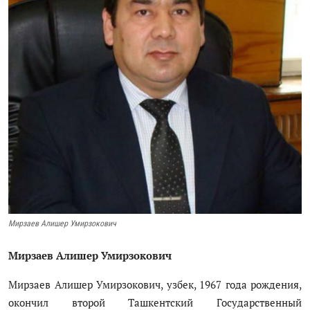
Цифровые коллекции
История здравоохранения Узбекистана
Периодические издания
Фотогалерея
Медики Узбекистана
ВАК
ИИ
Мирзаев Алишер Умирзокович
Статистика
Мирзаев Алишер Умирзокович
PDF-translator
Мирзаев Алишер Умирзокович, узбек, 1967 года рождения,
Проблемы Арала
окончил второй Ташкентский Государственный