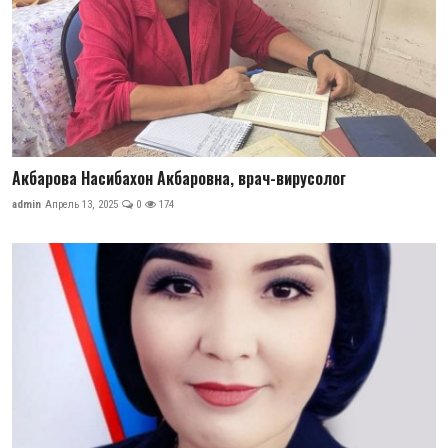
Акбарова Насибахон Акбаровна, врач-вирусолог
admin
Апрель 13, 2025
0
174