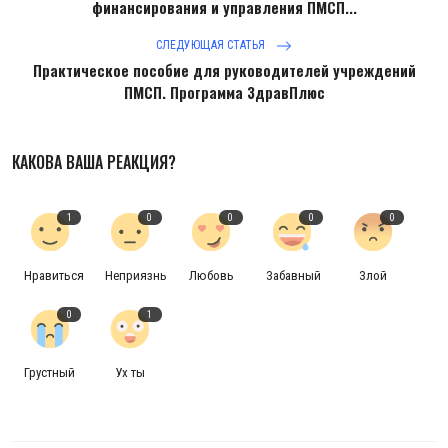
финансирования и управления ПМСП...
Антикоррупция
СЛЕДУЮЩАЯ СТАТЬЯ
Практическое пособие для руководителей учреждений
Русский
ПМСП. Программа ЗдравПлюс
КАКОВА ВАША РЕАКЦИЯ?
1
0
0
0
0
Нравиться
Неприязнь
Любовь
Забавный
Злой
0
1
Грустный
Ух ты