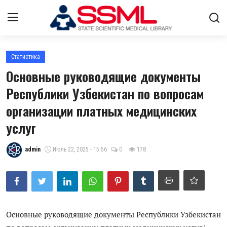
Авторизоваться
регистр
Статистика
Основные руководящие документы
Главная
Республики Узбекистан по вопросам
организации платных медицинских
О нас
услуг
Архив журналов Узбекистана
Контакты
admin
Июль 22, 2025 - 15:56
0
178
Стратегический план развития
Лента
Основные руководящие документы Республики Узбекистан
ГНМБ