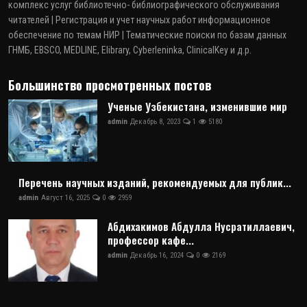
комплекс услуг библиотечно- библиографического обслуживания
читателей | Регистрация и учет научных работ информационное
обеспечение по темам НИР | Тематические поиски по базам данных
ГНМБ, EBSCO, MEDLINE, Elibrary, Cyberleninka, ClinicalKey и д.р.
Большинство просмотренных постов
Ученые Узбекистана, изменившие мир
admin
Декабрь 8, 2023
1
5180
Перечень научных изданий, рекомендуемых для публик...
admin
Август 16, 2025
0
2959
Абдихакимов Абдулла Нусратиллаевич,
профессор кафе...
admin
Декабрь 16, 2024
0
2169