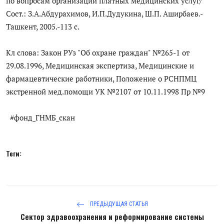
по вопросам организации платных медицинских услуг/
Цифровые коллекции
Сост.: З.А.Абдурахимов, И.П.Дудукина, Ш.П. Аширбаев.-
Ташкент, 2005.-113 с.
История здравоохранения Узбекистана
Кл слова: Закон РУз "Об охране граждан" №265-1 от
Периодические издания
29.08.1996, Медицинская экспертиза, Медицинские и
фармацевтические работники, Положение о РСНПМЦ
Фотогалерея
экстренной мед.помощи УК №2107 от 10.11.1998 Пр №9
Медики Узбекистана
#фонд_ГНМБ_скан
ВАК
ИИ
Теги:
PDF-translator
Статистика
ПРЕДЫДУЩАЯ СТАТЬЯ
Проблемы Арала
Сектор здравоохранения и реформирование системы