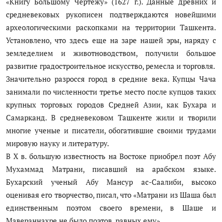
«Книгу Большому Чертежу» (1627 г.). Данные древних и
Антикоррупция
средневековых рукописен подтверждаются новейшими
археологическими раскопками на территории Ташкента.
Русский
Установлено, что здесь еще на заре нашей эры, наряду с
земледелием и животноводством, получили большое
развитие градостроительное искусство, ремесла и торговля.
Значительно разросся город в средние века. Купцы Чача
занимали по численности третье место после купцов таких
крупных торговых городов Средней Азии, как Бухара и
Самарканд. В средневековом Ташкенте жили и творили
многие ученые и писатели, обогатившие своими трудами
мировую науку и литературу.
В X в. большую известность на Востоке приобрел поэт Абу
Мухаммад Матрани, писавший на арабском языке.
Бухарский ученый Абу Мансур ас-Саалиби, высоко
оценивая его творчество, писал, что «Матрани из Шаша был
единственным поэтом своего времени, в Шаше и
Мавераннахре не было поэтов, равных ему».