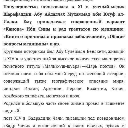
Популярностью пользовался в XI в. ученый-медик
Шарафаддин Абу Абдаллах Мухаммад ибн Юсуф ал-
Илаки. Ему принадлежат сокращенный вариант
«Канона» Ибн Сины и рад трактатов по медицине:
«Книга о причинах и признаках заболеваний», «Общие
вопросы медицины» и др.
Крупным историком был Абу Сулейман Бенакети, живший
в XIV в. и удостоенный за высокое поэтическое мастерство
почетного титула «Малик-уш-шуара»—«Царь поэтов». Он
оставил после себя объемный труд по всеобщей истории,
содержащий также географическое описание мира,
истории Индии, Армении, Персии, Византии, Китая,
Арабского халифата, монголов и проч.
Родился и большую часть своей жизни провел в Ташкенте
видный
поэт XIV в. Бадраддин Чачи, писавший под псевдонимом
«Бадр Чачи» и воспевавший в своих газелях, рубаях и