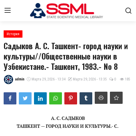
Авторизоваться
регистр
История
Садыков А. С. Ташкент- город науки и
Главная
культуры//Общественные науки в
Узбекистане.- Ташкент, 1983.- No 8
О нас
Архив журналов Узбекистана
admin
Марта 29, 2026 - 13:34
Марта 29, 2026 - 13:35
0
185
Лента
Контакты
Стратегический план развития
А. С. САДЫКОВ
ТАШКЕНТ — ГОРОД НАУКИ И КУЛЬТУРЫ.- С.
ГНМБ