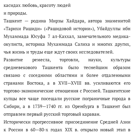
касидах любовь, красоту людей
и природы.
Ташкент — родина Мирзы Хайдара, автора знаменитой
«Тарихи Рашиди» («Рашидовой истории»), Убайдуллы ибн
Мухаммада Юсуфа 7 ал-Каххал, замечательного медика-
окулиста, историка Мухаммада Салиха и многих других,
чья жизнь и труды еще ждут своих исследователей.
Развитие ремесла, торговли, науки, культуры
средневекового Ташкента было теснейшим образом
связано с соседними областями и более отдаленными
странами Востока, а в XVII—XVIII вв. усиливаются его
торгово-экономические отношения с Россией. Ташкентские
купцы все чаще посещали русские пограничные города в
Сибири, а в 1739—1740 гг. из Оренбурга в Ташкент был
отправлен первый русский торговый караван.
Исторически прогрессивное присоединение Средней Азии
к России в 60—80-х годах XIX в. открыло новый этап в