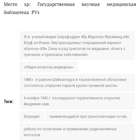
Место хр: Государственная научная медицинская
библиотека РУз
XI в. ученый-медик Шарафаддин Абу Абдаллах Мухаммад ибн
Юсуф ал-Илаки. Ему принадлежат сокращенный вариант
«Канона» Ибн Сины и рад трактатов по медицине: «Книга о
причинах и признаках заболеваний»
«Общие вопросы медицины»
1884 г. в районе Шейхантаура в торжественной обстановке
состоялось открытие первой русско-туземной школы.
4 ноября 1943 г. последовало торжественное открытие
Теги:
Академии наук.
батриден
применяющийся при трансплантации почек.
работы по получению и применению радиоактивных
изотопов