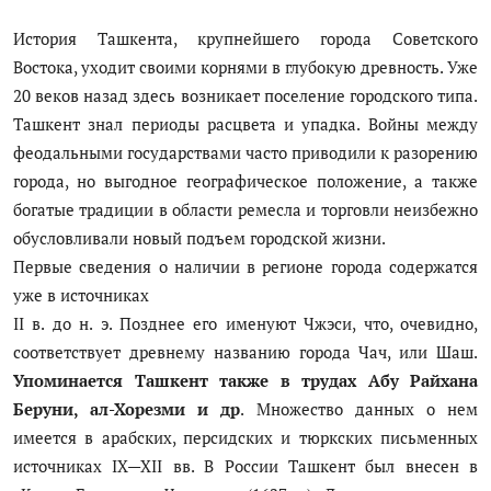
Цифровые коллекции
История Ташкента, крупнейшего города Советского
Востока, уходит своими корнями в глубокую древность. Уже
История здравоохранения Узбекистана
20 веков назад здесь возникает поселение городского типа.
Ташкент знал периоды расцвета и упадка. Войны между
Периодические издания
феодальными государствами часто приводили к разорению
Фотогалерея
города, но выгодное географическое положение, а также
богатые традиции в области ремесла и торговли неизбежно
Медики Узбекистана
обусловливали новый подъем городской жизни.
Первые сведения о наличии в регионе города содержатся
ВАК
уже в источниках
ИИ
II в. до н. э. Позднее его именуют Чжэси, что, очевидно,
соответствует древнему названию города Чач, или Шаш.
Статистика
Упоминается Ташкент также в трудах Абу Райхана
Беруни, ал-Хорезми и др
. Множество данных о нем
PDF-translator
имеется в арабских, персидских и тюркских письменных
Проблемы Арала
источниках IX—XII вв. В России Ташкент был внесен в