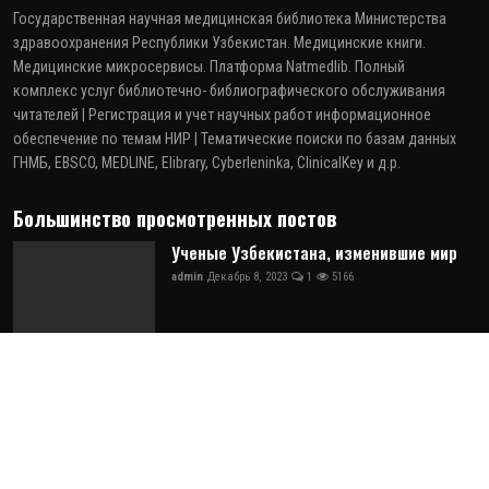
Государственная научная медицинская библиотека Министерства
здравоохранения Республики Узбекистан. Медицинские книги.
Медицинские микросервисы. Платформа Natmedlib. Полный
комплекс услуг библиотечно- библиографического обслуживания
читателей | Регистрация и учет научных работ информационное
обеспечение по темам НИР | Тематические поиски по базам данных
ГНМБ, EBSCO, MEDLINE, Elibrary, Cyberleninka, ClinicalKey и д.р.
Большинство просмотренных постов
Ученые Узбекистана, изменившие мир
admin
Декабрь 8, 2023
1
5166
Перечень научных изданий, рекомендуемых для публик...
admin
Август 16, 2025
0
2953
Абдихакимов Абдулла Нусратиллаевич,
профессор кафе...