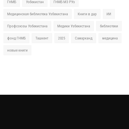
ГНМБ
Узбекистан
ГНМБ МЗ РУз
Медицинская библиотека Узбекистана
Книги в дар
ИИ
Профсоюзы Узбекистана
Медики Узбекистана
библиотеки
фонд ГНМБ
Ташкент
2025
Самарканд
медицина
новые книги