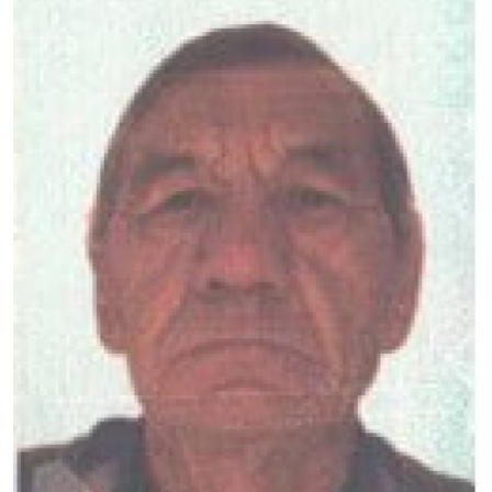
ГНМБ
История здравоохранения Узбекистана
Периодические издания
Медики Узбекистана
Фотогалерея
ВАК
ИИ
Статистика
PDF-translator
Проблемы Арала