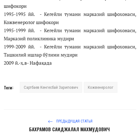
шифокори
1995-1995 йй. - Кегейли тумани марказий шифохонаси,
Кожвенеролог шифокори
1995-1999 йй. - Кегейли тумани марказий шифохонаси,
Марказий поликлиника мудири
1999-2009 йй. - Кегейли тумани марказий шифохонаси,
Ташкилий ишлар бўлими мудири
2009 й.-ҳ.в- Нафақада
Теги:
Сартбаев Кенгесбай Зарипович
Кожвенеролог
ПРЕДЫДУЩАЯ СТАТЬЯ
БАХРАМОВ САИДЖАЛАЛ МАХМУДОВИЧ