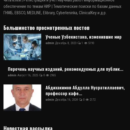
читателей | Регистрация и учет научных работ информационное
обеспечение по темам НИР | Тематические поиски по базам данных
ГНМБ, EBSCO, MEDLINE, Elibrary, Cyberleninka, ClinicalKey и д.р.
Большинство просмотренных постов
Ученые Узбекистана, изменившие мир
admin
Декабрь 8, 2023
1
5190
Перечень научных изданий, рекомендуемых для публик...
admin
Август 16, 2025
0
2965
Абдихакимов Абдулла Нусратиллаевич,
профессор кафе...
admin
Декабрь 16, 2024
0
2172
Новостная рассылка