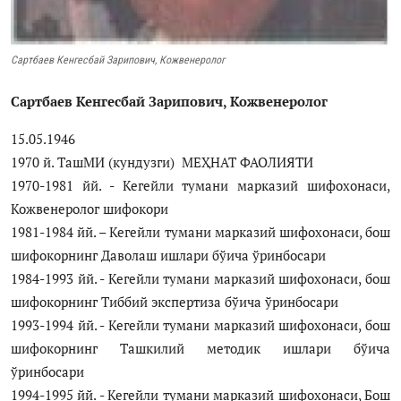
Антикоррупция
Сартбаев Кенгесбай Зарипович, Кожвенеролог
Русский
Сартбаев Кенгесбай Зарипович, Кожвенеролог
15.05.1946
1970 й. ТашМИ (кундузги) МЕҲНАТ ФАОЛИЯТИ
1970-1981 йй. - Кегейли тумани марказий шифохонаси,
Кожвенеролог шифокори
1981-1984 йй. – Кегейли тумани марказий шифохонаси, бош
шифокорнинг Даволаш ишлари бўича ўринбосари
1984-1993 йй. - Кегейли тумани марказий шифохонаси, бош
шифокорнинг Тиббий экспертиза бўича ўринбосари
1993-1994 йй. - Кегейли тумани марказий шифохонаси, бош
шифокорнинг Ташкилий методик ишлари бўича
ўринбосари
1994-1995 йй. - Кегейли тумани марказий шифохонаси, Бош