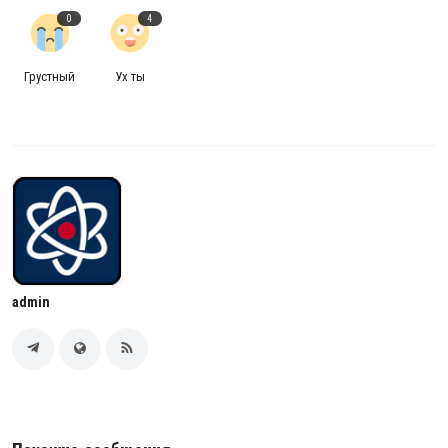
0
4
Грустный
Ух ты
admin