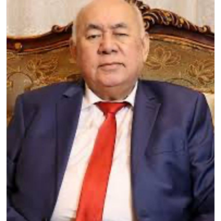
ГНМБ
История здравоохранения Узбекистана
Периодические издания
Медики Узбекистана
Фотогалерея
ВАК
ИИ
PDF-translator
Статистика
Проблемы Арала