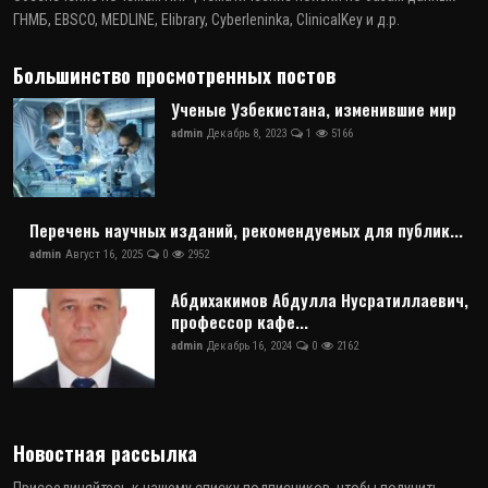
ГНМБ, EBSCO, MEDLINE, Elibrary, Cyberleninka, ClinicalKey и д.р.
Большинство просмотренных постов
Ученые Узбекистана, изменившие мир
admin
Декабрь 8, 2023
1
5166
Перечень научных изданий, рекомендуемых для публик...
admin
Август 16, 2025
0
2952
Абдихакимов Абдулла Нусратиллаевич,
профессор кафе...
admin
Декабрь 16, 2024
0
2162
Новостная рассылка
Присоединяйтесь к нашему списку подписчиков, чтобы получить